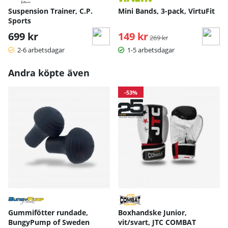
Suspension Trainer, C.P.
Mini Bands, 3-pack, VirtuFit
Sports
699 kr
149 kr
Ordinarie pris:
269 kr
2-6 arbetsdagar
1-5 arbetsdagar
Andra köpte även
-53%
Gummifötter rundade,
Boxhandske Junior,
BungyPump of Sweden
vit/svart, JTC COMBAT