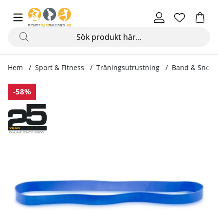
Hem
Sport & Fitness
Träningsutrustning
Band & Snodd
Produktbilder Mini Bands
-58%