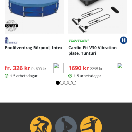
Poolöverdrag Rörpool, Intex
Cardio Fit V30 Vibration
plate, Tunturi
fr. 326 kr
Ordinarie pris:
1690 kr
Ordinarie pris:
fr. 699 kr
2295 kr
1-5 arbetsdagar
1-5 arbetsdagar