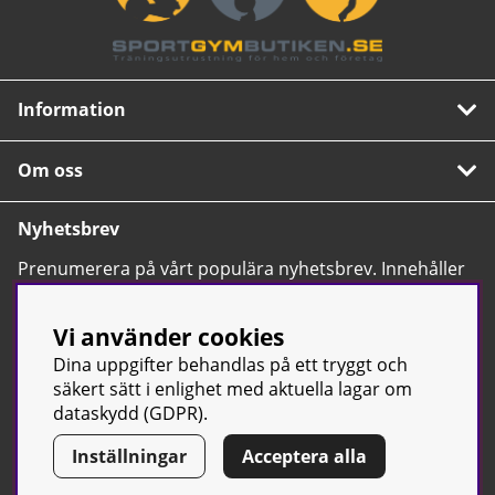
Information
Om oss
Nyhetsbrev
Prenumerera på vårt populära nyhetsbrev. Innehåller
tips, nyheter och våra allra bästa erbjudanden.
OK
Vi använder cookies
Dina uppgifter behandlas på ett tryggt och
säkert sätt i enlighet med aktuella lagar om
dataskydd (GDPR).
Inställningar
Acceptera alla
© Sport & Gym Butiken JTC AB |
Kontakta oss
| All rights reserved
| Org.nr: 556668-7058 | Tel: 0500-42 87 00