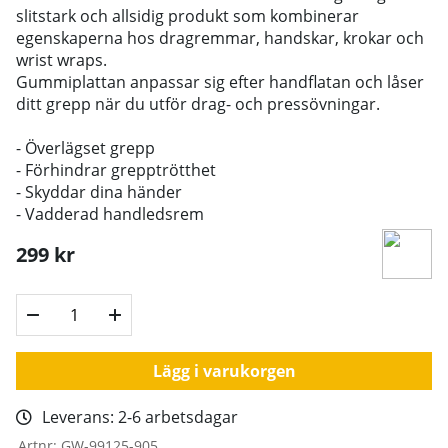
slitstark och allsidig produkt som kombinerar
egenskaperna hos dragremmar, handskar, krokar och
wrist wraps.
Gummiplattan anpassar sig efter handflatan och låser
ditt grepp när du utför drag- och pressövningar.
- Överlägset grepp
- Förhindrar grepptrötthet
- Skyddar dina händer
- Vadderad handledsrem
299
kr
Lägg i varukorgen
Leverans:
2-6 arbetsdagar
Artnr:
GW-99125-905