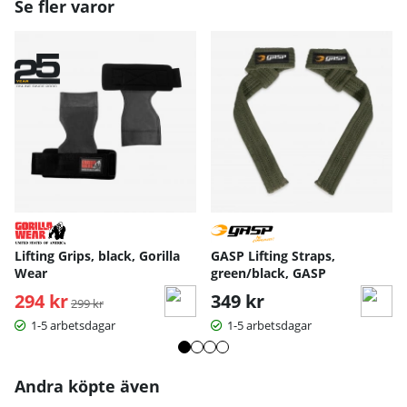
Se fler varor
Lifting Grips, black, Gorilla
GASP Lifting Straps,
Wear
green/black, GASP
294 kr
Ordinarie pris:
349 kr
299 kr
1-5 arbetsdagar
1-5 arbetsdagar
Andra köpte även