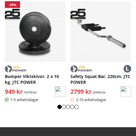
-39%
Bumper Viktskivor, 2 x 10
Safety Squat Bar, 220cm, JTC
kg, JTC POWER
POWER
949 kr
Ordinarie pris:
2799 kr
Ordinarie pris:
1579 kr
2999 kr
1-5 arbetsdagar
2-10 arbetsdagar