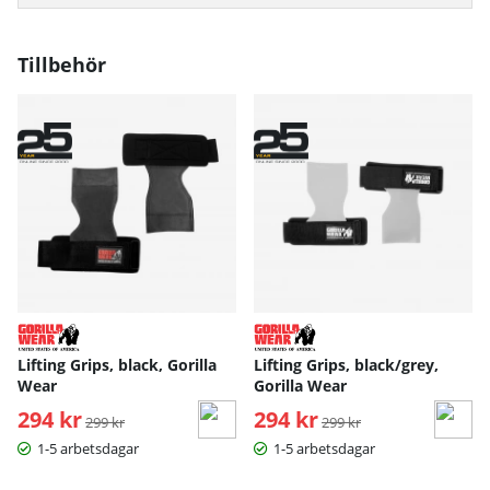
Tillbehör
Lifting Grips, black, Gorilla
Lifting Grips, black/grey,
Wear
Gorilla Wear
294 kr
Ordinarie pris:
294 kr
Ordinarie pris:
299 kr
299 kr
1-5 arbetsdagar
1-5 arbetsdagar