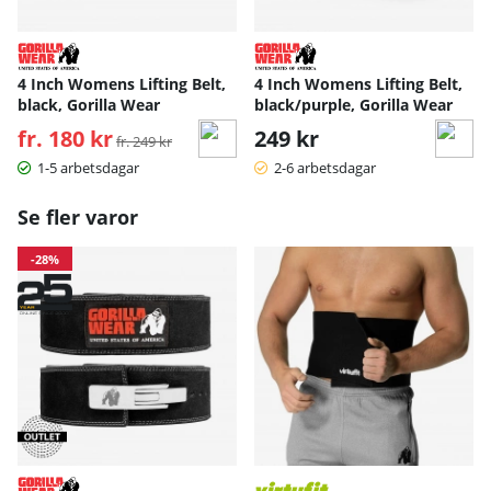
4 Inch Womens Lifting Belt,
4 Inch Womens Lifting Belt,
black, Gorilla Wear
black/purple, Gorilla Wear
fr. 180 kr
Ordinarie pris:
249 kr
fr. 249 kr
1-5 arbetsdagar
2-6 arbetsdagar
Se fler varor
-28%