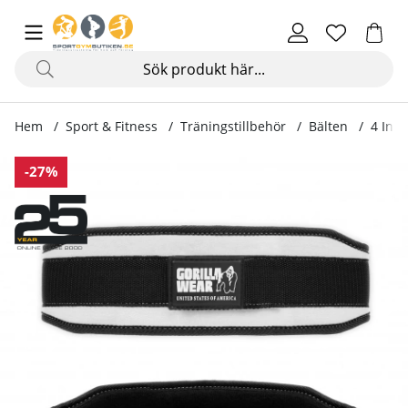
Hem
Sport & Fitness
Träningstillbehör
Bälten
4 Inch
Produktbilder 4 Inch Womens Lifting Belt, black/white
-27%