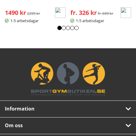
1490 kr
Ordinarie pris:
fr. 326 kr
Ordinarie pris:
2295 kr
fr. 699 kr
1-5 arbetsdagar
1-5 arbetsdagar
Information
Om oss