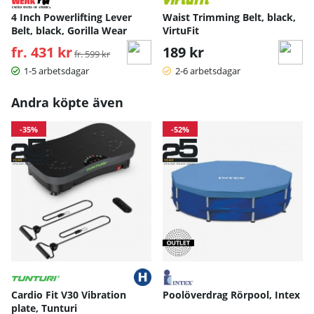
4 Inch Powerlifting Lever
Waist Trimming Belt, black,
Belt, black, Gorilla Wear
VirtuFit
fr. 431 kr
Ordinarie pris:
189 kr
fr. 599 kr
1-5 arbetsdagar
2-6 arbetsdagar
Andra köpte även
-35%
-52%
Cardio Fit V30 Vibration
Poolöverdrag Rörpool, Intex
plate, Tunturi