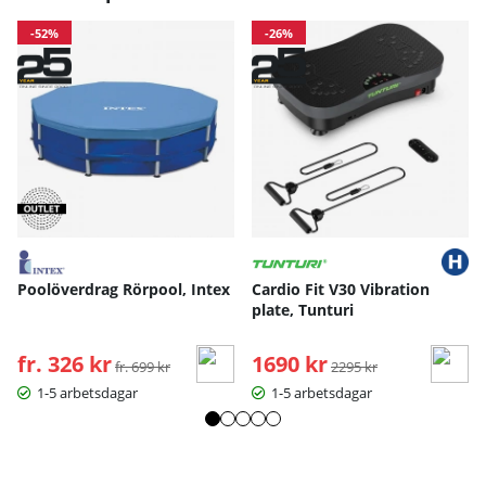
-52%
-26%
Poolöverdrag Rörpool, Intex
Cardio Fit V30 Vibration
plate, Tunturi
fr. 326 kr
Ordinarie pris:
1690 kr
Ordinarie pris:
fr. 699 kr
2295 kr
1-5 arbetsdagar
1-5 arbetsdagar