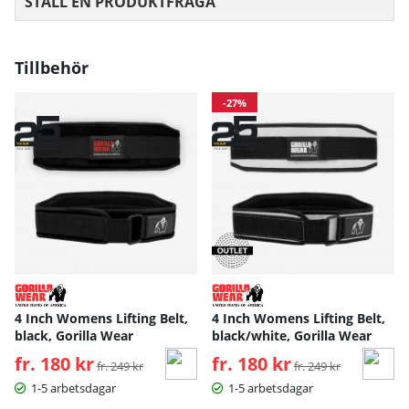
STÄLL EN PRODUKTFRÅGA
Tillbehör
-27%
4 Inch Womens Lifting Belt,
4 Inch Womens Lifting Belt,
black, Gorilla Wear
black/white, Gorilla Wear
fr. 180 kr
Ordinarie pris:
fr. 180 kr
Ordinarie pris:
fr. 249 kr
fr. 249 kr
1-5 arbetsdagar
1-5 arbetsdagar