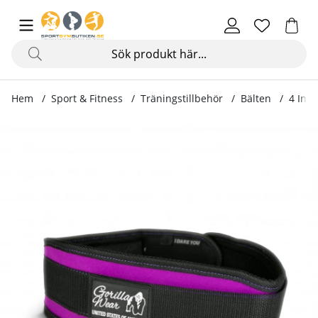
Hem
Sport & Fitness
Träningstillbehör
Bälten
4 Inch
Produktbilder 4 Inch Womens Lifting Belt, black/purple