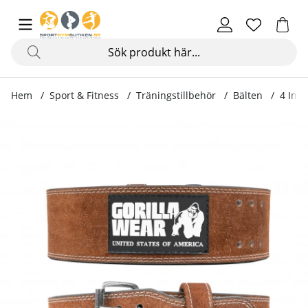
Hem
Sport & Fitness
Träningstillbehör
Bälten
4 Inch
Produktbilder 4 Inch Powerlifting Belt, brown