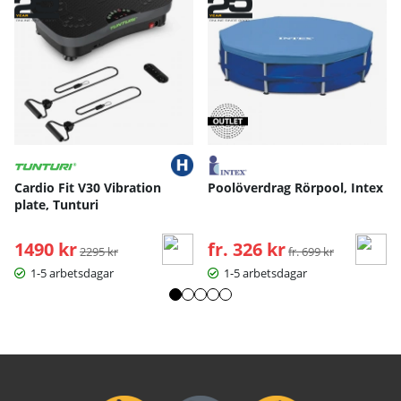
Cardio Fit V30 Vibration
Poolöverdrag Rörpool, Intex
plate, Tunturi
1490 kr
Ordinarie pris:
fr. 326 kr
Ordinarie pris:
2295 kr
fr. 699 kr
1-5 arbetsdagar
1-5 arbetsdagar