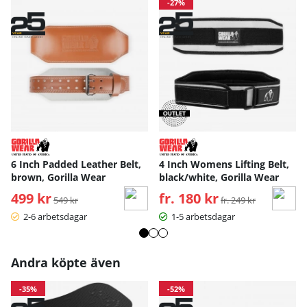
-27%
6 Inch Padded Leather Belt,
4 Inch Womens Lifting Belt,
brown, Gorilla Wear
black/white, Gorilla Wear
499 kr
Ordinarie pris:
fr. 180 kr
Ordinarie pris:
549 kr
fr. 249 kr
2-6 arbetsdagar
1-5 arbetsdagar
Andra köpte även
-35%
-52%