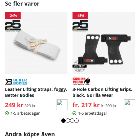
Se fler varor
-24%
-45%
Leather Lifting Straps, foggy,
3-Hole Carbon Lifting Grips,
Better Bodies
black, Gorilla Wear
249 kr
Ordinarie pris:
fr. 217 kr
Ordinarie pris:
329 kr
fr. 399 kr
1-5 arbetsdagar
1-5 arbetsdagar
Andra köpte även