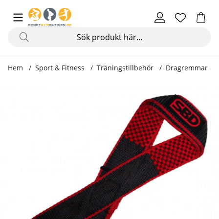
Hem
Sport & Fitness
Träningstillbehör
Dragremmar & 
Produktbilder SBD Figure 8 Lifting Straps, black/red