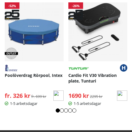
-52%
-26%
Poolöverdrag Rörpool, Intex
Cardio Fit V30 Vibration
plate, Tunturi
fr. 326 kr
Ordinarie pris:
1690 kr
Ordinarie pris:
fr. 699 kr
2295 kr
1-5 arbetsdagar
1-5 arbetsdagar