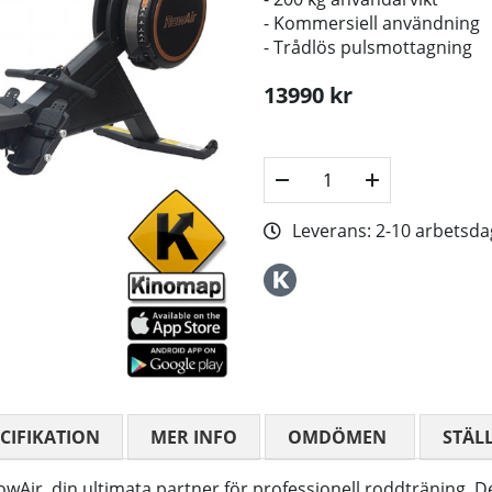
- Kommersiell användning
- Trådlös pulsmottagning
13990
kr
Leverans:
2-10 arbetsda
CIFIKATION
MER INFO
OMDÖMEN
MEDELBETYG
STÄL
ir, din ultimata partner för professionell roddträning. 