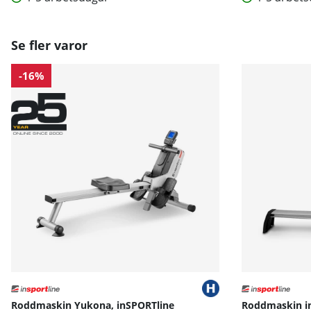
Se fler varor
-16%
Roddmaskin Yukona, inSPORTline
Roddmaskin in