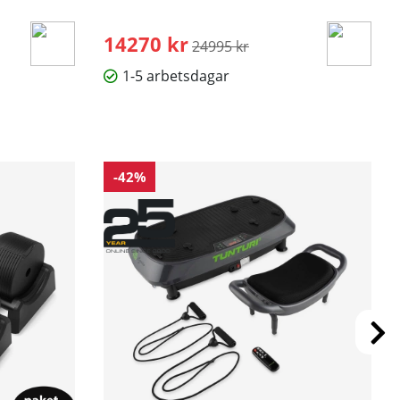
14270 kr
Ordinarie pris:
24995 kr
1-5 arbetsdagar
-42%