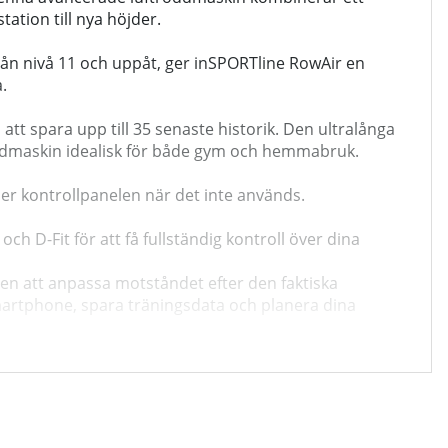
ation till nya höjder.
ån nivå 11 och uppåt, ger inSPORTline RowAir en
.
att spara upp till 35 senaste historik. Den ultralånga
ddmaskin idealisk för både gym och hemmabruk.
r kontrollpanelen när det inte används.
D-Fit för att få fullständig kontroll över dina
en att anpassa motståndet efter den faktiska
 smartphone, spara träningsdata och planera dina
 Bluetooth och en mängd användarvänliga funktioner.
din roddträning till en ny nivå med denna avancerade