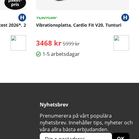
test 2026*, 2
Vibrationsplatta, Cardio Fit V20, Tunturi
3468 kr
Ordinarie pris:
5999 kr
1-5 arbetsdagar
Nyhetsbrev
Prenumerera på vårt populära
nyhetsbrev. Innehåller tips, nyheter och
våra allra bästa erbjudanden.
OK