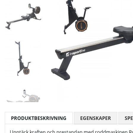
PRODUKTBESKRIVNING
EGENSKAPER
SPE
Upptäck kraften och prestandan med roddmaskinen RowA