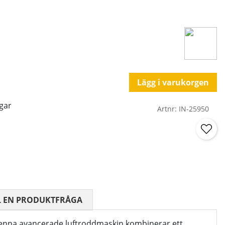
Lägg i varukorgen
gar
Artnr:
IN-25950
 0 AV 5 ANTAL BETYG 0
L EN PRODUKTFRÅGA
Denna avancerade luftroddmaskin kombinerar ett