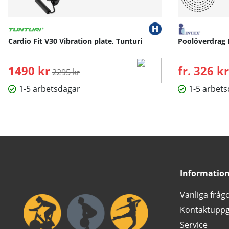
Cardio Fit V30 Vibration plate, Tunturi
Poolöverdrag 
1490 kr
Ordinarie pris:
fr. 326 kr
2295 kr
1-5 arbetsdagar
1-5 arbet
Informatio
Vanliga fråg
Kontaktuppg
Service