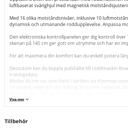
luftbaserat svänghjul med magnetisk motståndsjustering
Med 16 olika motståndsnivåer, inklusive 10 luftmotst
dynamisk och utmanande roddupplevelse. Anpassa motstå
Den elektroniska kontrollpanelen ger dig kontroll över 7
skenan på 145 cm ger gott om utrymme och har en imp
För att maximera din komfort kan du enkelt justera l
Dessutom kan du koppla pulsbälte till roddmaskin RowA
träningsdata.
Medan du ror var som helst i världen via Kinomap-app
terrängen, vilket gör din träning ännu mer realistisk. 
träningspass i förväg blir enkelt via dessa appar.
Visa mer
Sammanfattningsvis, RowAir erbjuder en professionell
Utforska tusentals förinställda rutter, justera motstån
och mångsidiga roddmaskin!
Tillbehör
Bruksanvisning / manual »