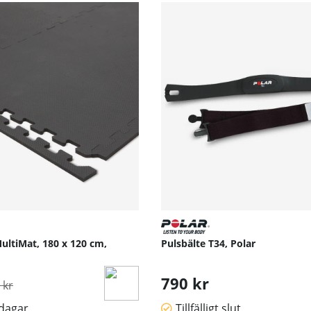
ultiMat, 180 x 120 cm,
Pulsbälte T34, Polar
inarie pris:
790 kr
 kr
sdagar
Tillfälligt slut