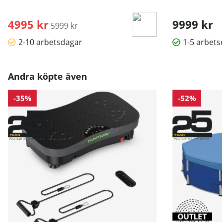
4995 kr
Ordinarie pris:
9999 kr
5999 kr
2-10 arbetsdagar
1-5 arbet
Andra köpte även
-35%
-52%