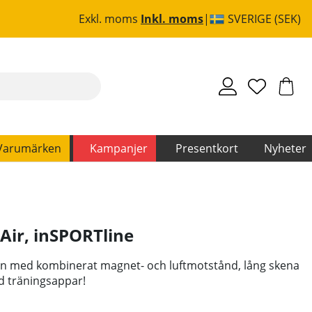
Exkl. moms
Inkl. moms
SVERIGE (SEK)
Varumärken
Kampanjer
Presentkort
Nyheter
Air
,
inSPORTline
in med kombinerat magnet- och luftmotstånd, lång skena
d träningsappar!