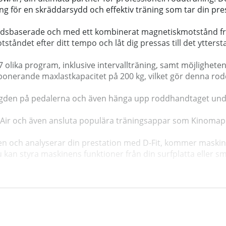
 för en skräddarsydd och effektiv träning som tar din prest
åndsbaserade och med ett kombinerat magnetiskmotstånd fr
ndet efter ditt tempo och låt dig pressas till det yttersta
 olika program, inklusive intervallträning, samt möjligheten 
onerande maxlastkapacitet på 200 kg, vilket gör denna ro
ängden på pedalerna och även hänga upp roddhandtaget unde
ir och även ansluta populära träningsappar som Kinomap och 
en och analyserar din prestation med D-Fit, kommer maskin
Du kan styra maskinens funktioner från din surfplatta eller
 roddupplevelse med elektronisk display, appanslutning via
det enkelt och få tillgång till omfattande träningsdata. Höj 