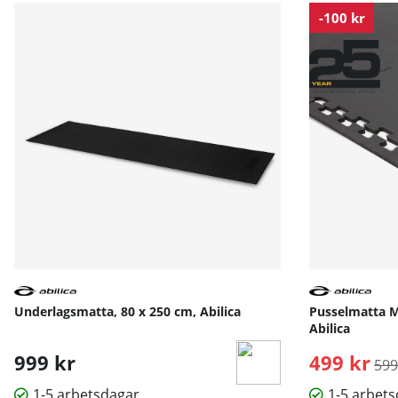
-100 kr
Underlagsmatta, 80 x 250 cm, Abilica
Pusselmatta M
Abilica
999 kr
499 kr
Ord
599
1-5 arbetsdagar
1-5 arbet