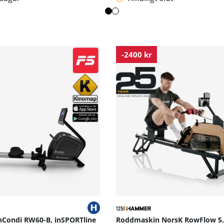
-2400 kr
Condi RW60-B, inSPORTline
Roddmaskin NorsK RowFlow 5