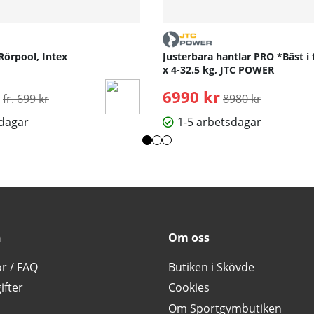
Rörpool, Intex
Justerbara hantlar PRO *Bäst i 
x 4-32.5 kg, JTC POWER
Ordinarie pris:
6990 kr
Ordinarie pris:
fr. 699 kr
8980 kr
sdagar
1-5 arbetsdagar
n
Om oss
or / FAQ
Butiken i Skövde
ifter
Cookies
Om Sportgymbutiken