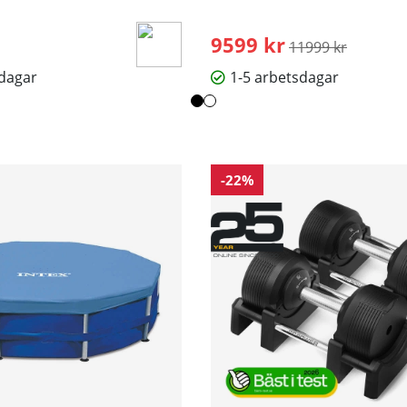
9599 kr
Ordinarie pris:
11999 kr
sdagar
1-5 arbetsdagar
-22%