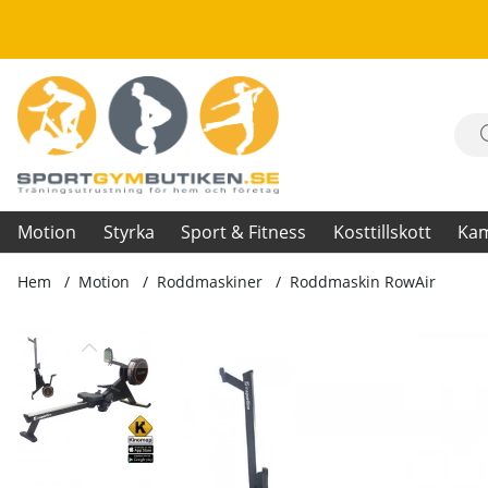
Motion
Styrka
Sport & Fitness
Kosttillskott
Ka
Hem
Motion
Roddmaskiner
Roddmaskin RowAir
Produktbilder Roddmaskin RowAir