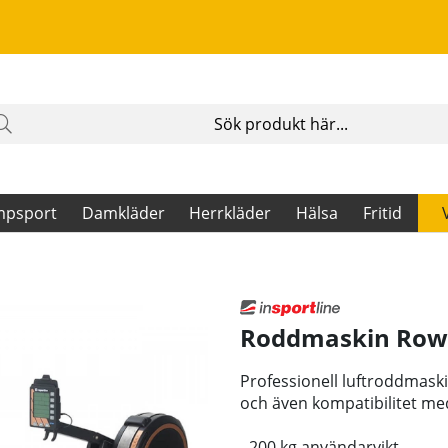
mpsport
Damkläder
Herrkläder
Hälsa
Fritid
Roddmaskin Row
Professionell luftroddmask
och även kompatibilitet me
- 200 kg användarvikt