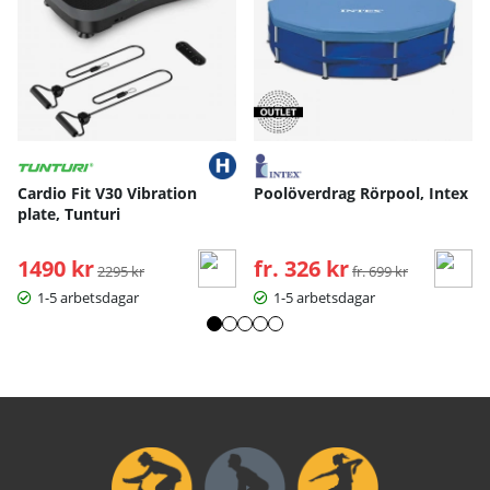
Cardio Fit V30 Vibration
Poolöverdrag Rörpool, Intex
plate, Tunturi
1490 kr
Ordinarie pris:
fr. 326 kr
Ordinarie pris:
2295 kr
fr. 699 kr
1-5 arbetsdagar
1-5 arbetsdagar