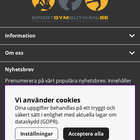
Information
Om oss
Nyhetsbrev
Prenumerera på vårt populära nyhetsbrev. Innehåller
tips, nyheter och våra allra bästa erbjudanden.
OK
Vi använder cookies
Dina uppgifter behandlas på ett tryggt och
säkert sätt i enlighet med aktuella lagar om
dataskydd (GDPR).
Inställningar
Acceptera alla
© Sport & Gym Butiken JTC AB |
Kontakta oss
| All rights reserved