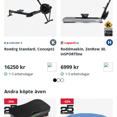
RowErg Standard, Concept2
Roddmaskin, ZenRow 30,
inSPORTline
16250 kr
6999 kr
1-5 arbetsdagar
1-5 arbetsdagar
Andra köpte även
-35%
-52%