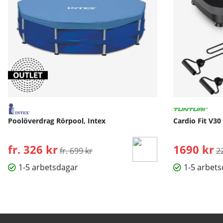
Poolöverdrag Rörpool, Intex
Cardio Fit V30
fr. 326 kr
Ordinarie pris:
1690 kr
O
fr. 699 kr
2
1-5 arbetsdagar
1-5 arbet