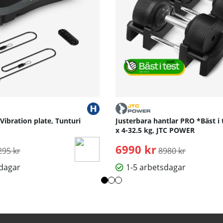
 Vibration plate, Tunturi
Justerbara hantlar PRO *Bäst i 
x 4-32.5 kg, JTC POWER
rdinarie pris:
6990 kr
Ordinarie pris:
295 kr
8980 kr
sdagar
1-5 arbetsdagar