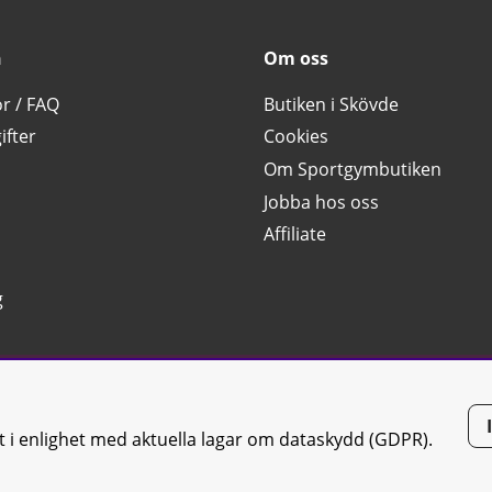
n
Om oss
or / FAQ
Butiken i Skövde
ifter
Cookies
Om Sportgymbutiken
Jobba hos oss
Affiliate
g
tt i enlighet med aktuella lagar om dataskydd (GDPR).
tiken JTC AB |
Kontakta oss
| All rights reserved | Org.nr: 556668-7058 | 