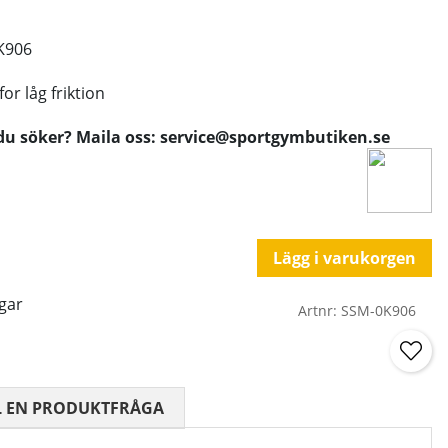
0K906
r låg friktion
du söker? Maila oss: service@sportgymbutiken.se
Lägg i varukorgen
gar
Artnr:
SSM-0K906
 0 AV 5 ANTAL BETYG 0
L EN PRODUKTFRÅGA