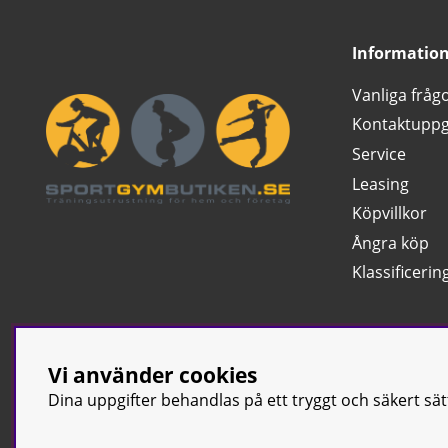
Informatio
Vanliga fråg
Kontaktuppg
Service
Leasing
Köpvillkor
Ångra köp
Klassificerin
Vi använder cookies
Dina uppgifter behandlas på ett tryggt och säkert sä
© Sport & Gym Bu