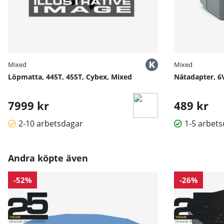
Mixed
Mixed
Löpmatta, 445T, 455T, Cybex, Mixed
Nätadapter, 6
7999 kr
489 kr
2-10 arbetsdagar
1-5 arbet
Andra köpte även
-52%
-26%