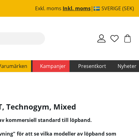
Exkl. moms
Inkl. moms
SVERIGE (SEK)
Varumärken
Kampanjer
Presentkort
Nyheter
T, Technogym
,
Mixed
v kommersiell standard till löpband.
ning" för att se vilka modeller av löpband som