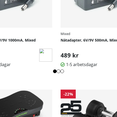
Mixed
V/9V 1000mA, Mixed
Nätadapter, 6V/9V 500mA, Mix
489 kr
sdagar
1-5 arbetsdagar
-22%