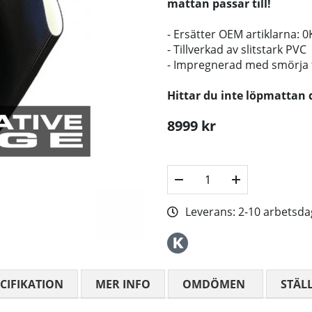
mattan passar till!
- Ersätter OEM artiklarna: 
- Tillverkad av slitstark PVC
- Impregnerad med smörja fo
Hittar du inte löpmattan 
8999
kr
Leverans:
2-10 arbetsda
CIFIKATION
MER INFO
OMDÖMEN
MEDELBETYG
STÄL