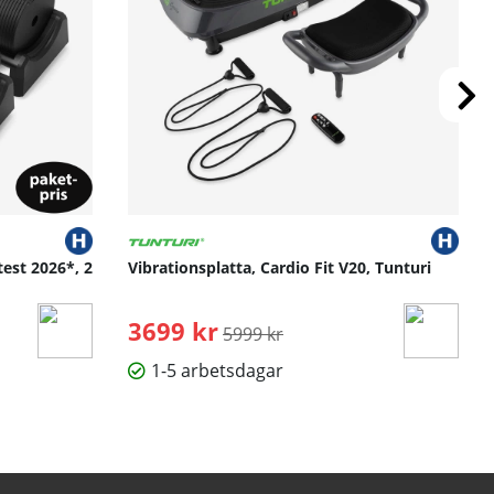
test 2026*, 2
Vibrationsplatta, Cardio Fit V20, Tunturi
3699 kr
Ordinarie pris:
5999 kr
1-5 arbetsdagar