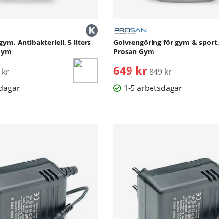
ym, Antibakteriell, 5 liters
Golvrengöring för gym & sport, 
 Gym
Prosan Gym
inarie pris:
649 kr
Ordinarie pris:
 kr
849 kr
sdagar
1-5 arbetsdagar