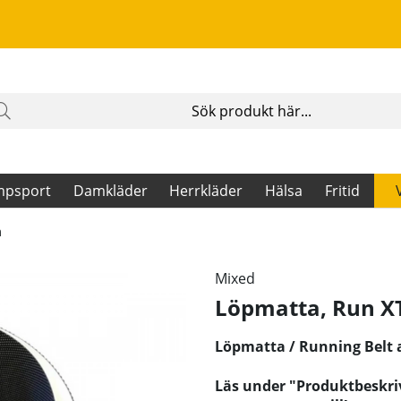
mpsport
Damkläder
Herrkläder
Hälsa
Fritid
m
Mixed
Löpmatta, Run X
Löpmatta / Running Belt a
Läs under "Produktbeskriv