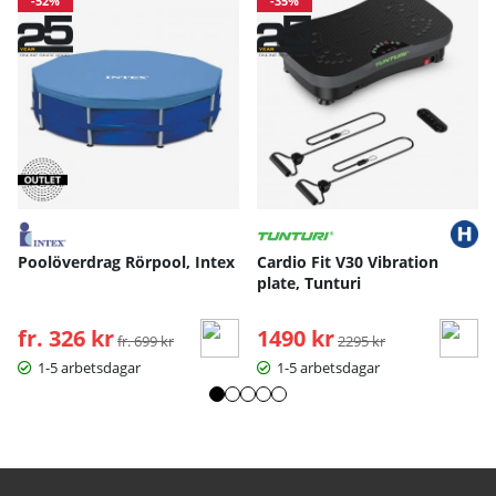
-52%
-35%
Poolöverdrag Rörpool, Intex
Cardio Fit V30 Vibration
plate, Tunturi
fr. 326 kr
Ordinarie pris:
1490 kr
Ordinarie pris:
fr. 699 kr
2295 kr
1-5 arbetsdagar
1-5 arbetsdagar