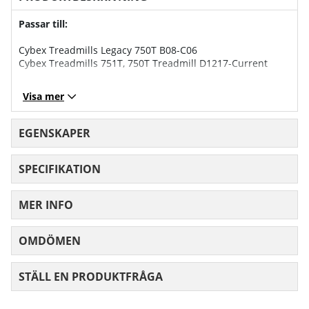
Passar till:
Cybex Treadmills Legacy 750T B08-C06
Cybex Treadmills 751T, 750T Treadmill D1217-Current
Visa mer
EGENSKAPER
SPECIFIKATION
MER INFO
OMDÖMEN
MEDELBETYG 0 AV 5 ANTAL BETYG 0
STÄLL EN PRODUKTFRÅGA