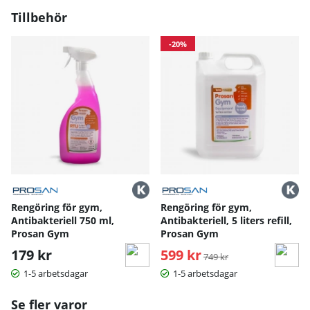
Tillbehör
-20%
Rengöring för gym,
Rengöring för gym,
Antibakteriell 750 ml,
Antibakteriell, 5 liters refill,
Prosan Gym
Prosan Gym
179 kr
599 kr
Ordinarie pris:
749 kr
1-5 arbetsdagar
1-5 arbetsdagar
Se fler varor