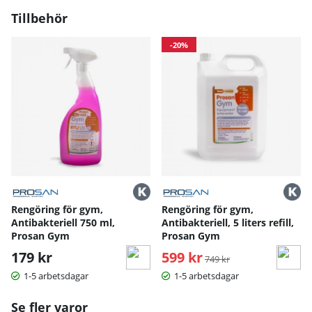
Tillbehör
-20%
Rengöring för gym,
Rengöring för gym,
Antibakteriell 750 ml,
Antibakteriell, 5 liters refill,
Prosan Gym
Prosan Gym
179 kr
599 kr
Ordinarie pris:
749 kr
1-5 arbetsdagar
1-5 arbetsdagar
Se fler varor