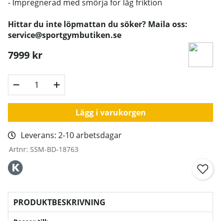
- Impregnerad med smörja for låg friktion
Hittar du inte löpmattan du söker? Maila oss:
service@sportgymbutiken.se
7999
kr
Lägg i varukorgen
Leverans:
2-10 arbetsdagar
Artnr:
SSM-BD-18763
PRODUKTBESKRIVNING