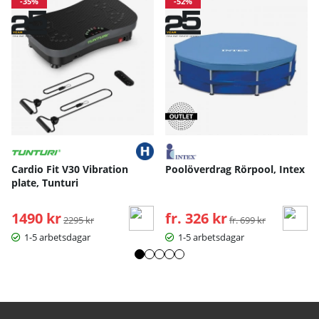
-35%
-52%
Cardio Fit V30 Vibration
Poolöverdrag Rörpool, Intex
plate, Tunturi
1490 kr
Ordinarie pris:
fr. 326 kr
Ordinarie pris:
2295 kr
fr. 699 kr
1-5 arbetsdagar
1-5 arbetsdagar