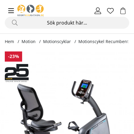
Hem
Motion
Motionscyklar
Motionscykel Recumbent 
Produktbilder Motionscykel Recumbent Omahan RMB
-23%