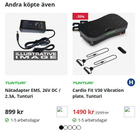
Andra köpte även
-35%
Nätadapter EMS, 26V DC /
Cardio Fit V30 Vibration
2.3A, Tunturi
plate, Tunturi
899 kr
1490 kr
Ordinarie pris:
2295 kr
1-5 arbetsdagar
1-5 arbetsdagar