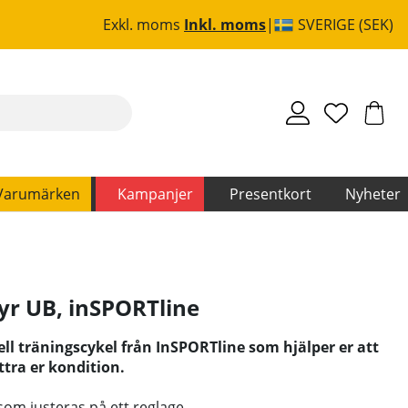
Exkl. moms
Inkl. moms
SVERIGE (SEK)
Varumärken
Kampanjer
Presentkort
Nyheter
yr UB
,
inSPORTline
ll träningscykel från InSPORTline som hjälper er att
ttra er kondition.
om justeras på ett reglage