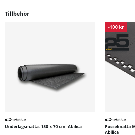
- Bekväma handtag med inbyggda pulsmätare
- Display som visar tid, hastighet, distans, kalorier och 
Tillbehör
- Hållare för surfplatta och vattenflaska
- Transporthjul för enkel förflyttning
-100 kr
inSPORTline Petyr UB är en utmärkt motionscykel för ny
Skapa en rolig och hälsosam träningsrutin med den
Bruksanvisning / manual »
Underlagsmatta, 150 x 70 cm, Abilica
Pusselmatta M
Abilica