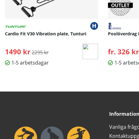
Cardio Fit V30 Vibration plate, Tunturi
Poolöverdrag 
1490 kr
Ordinarie pris:
fr. 326 kr
2295 kr
1-5 arbetsdagar
1-5 arbet
Informatio
Vanliga fråg
Kontaktuppg