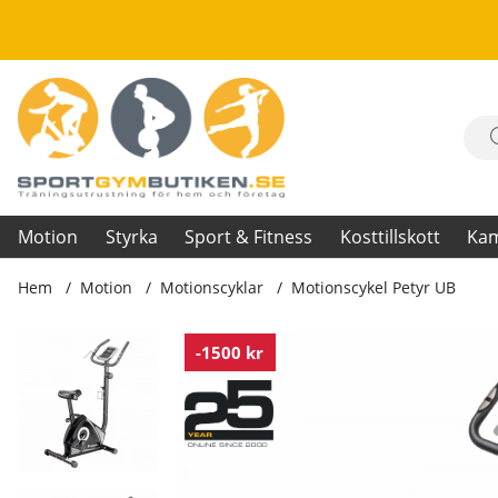
Motion
Styrka
Sport & Fitness
Kosttillskott
Ka
Hem
Motion
Motionscyklar
Motionscykel Petyr UB
Produktbilder Motionscykel Petyr UB
-1500 kr