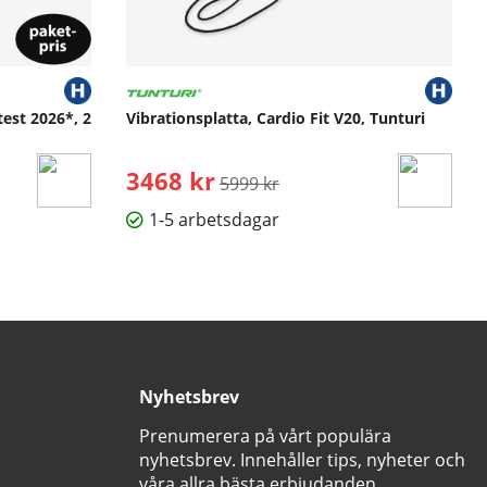
test 2026*, 2
Vibrationsplatta, Cardio Fit V20, Tunturi
3468 kr
Ordinarie pris:
5999 kr
1-5 arbetsdagar
Nyhetsbrev
Prenumerera på vårt populära
nyhetsbrev. Innehåller tips, nyheter och
våra allra bästa erbjudanden.