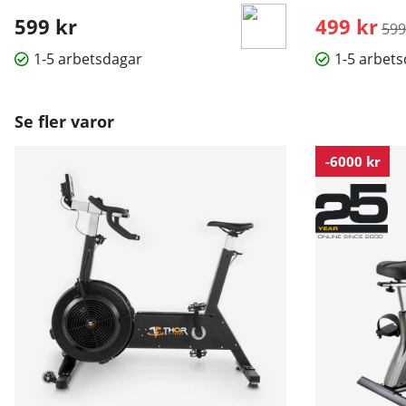
599 kr
499 kr
Ord
599
1-5 arbetsdagar
1-5 arbet
Se fler varor
-6000 kr