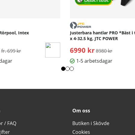
Rörpool, Intex
Justerbara hantlar PRO *Bäst i 
x 4-32.5 kg, JTC POWER
Ordinarie pris:
6990 kr
Ordinarie pris:
fr. 699 kr
8980 kr
sdagar
1-5 arbetsdagar
n
Om oss
or / FAQ
Butiken i Skövde
ifter
Cookies