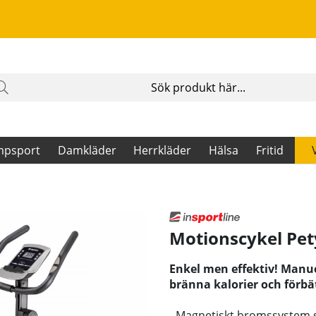
mpsport
Damkläder
Herrkläder
Hälsa
Fritid
Motionscykel Pet
Enkel men effektiv! Manue
bränna kalorier och förbä
- Magnetiskt bromssystem s