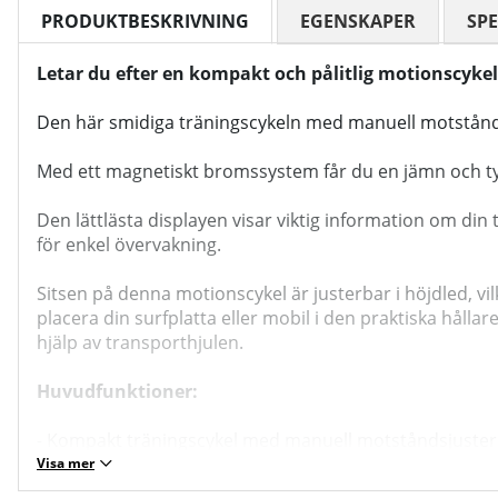
PRODUKTBESKRIVNING
EGENSKAPER
SPE
Letar du efter en kompakt och pålitlig motionscyke
Den här smidiga träningscykeln med manuell motståndsj
Med ett magnetiskt bromssystem får du en jämn och tys
Den lättlästa displayen visar viktig information om din
för enkel övervakning.
Sitsen på denna motionscykel är justerbar i höjdled, v
placera din surfplatta eller mobil i den praktiska hålla
hjälp av transporthjulen.
Huvudfunktioner:
- Kompakt träningscykel med manuell motståndsjuster
- Magnetiskt bromssystem för tyst och jämn träning
Visa mer
- Justerbar sits för ökad komfort