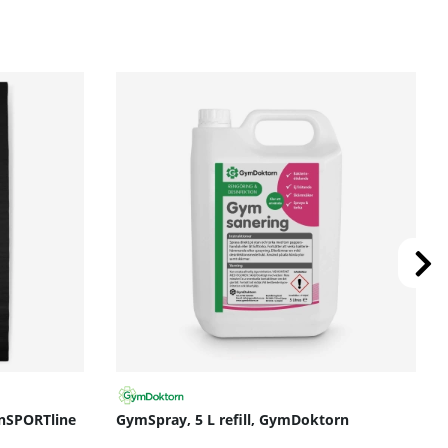
sätt.
inSPORTline
GymSpray, 5 L refill, GymDoktorn