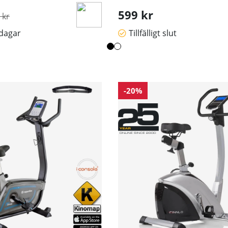
inarie pris:
599 kr
 kr
sdagar
Tillfälligt slut
-20%