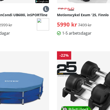
inCondi UB600i, inSPORTline
Motionscykel Exum '25, Finnl
rdinarie pris:
5990 kr
Ordinarie pris:
2999 kr
7499 kr
sdagar
1-5 arbetsdagar
-22%