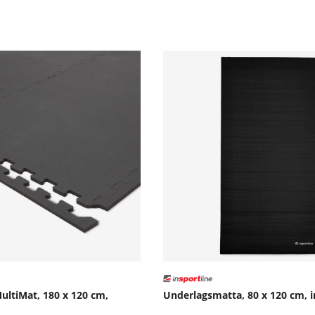
puls
börjaren som vill träna hemma på ett smidigt och effektivt 
na högkvalitativa träningscykel!
ultiMat, 180 x 120 cm,
Underlagsmatta, 80 x 120 cm, 