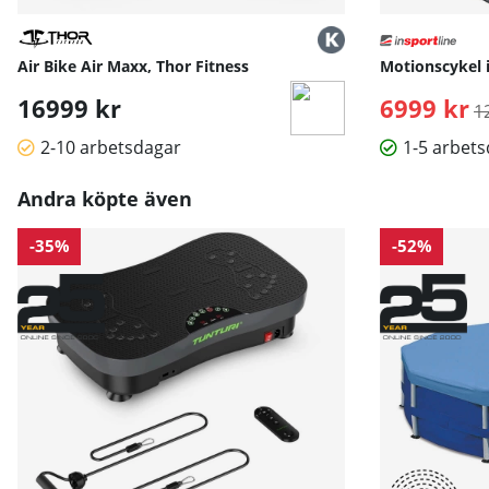
Air Bike Air Maxx, Thor Fitness
Motionscykel 
16999 kr
6999 kr
O
1
2-10 arbetsdagar
1-5 arbet
Andra köpte även
-35%
-52%