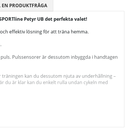
 0 AV 5 ANTAL BETYG 0
L EN PRODUKTFRÅGA
SPORTline Petyr UB det perfekta valet!
ch effektiv lösning för att träna hemma.
.
och puls. Pulssensorer är dessutom inbyggda i handtagen
er träningen kan du dessutom njuta av underhållning –
När du är klar kan du enkelt rulla undan cykeln med