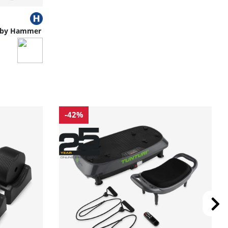
o by Hammer
-42%