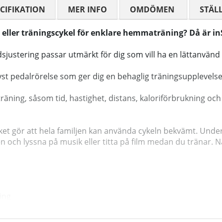
CIFIKATION
MER INFO
OMDÖMEN
MEDELBETYG
STÄL
l eller träningscykel för enklare hemmaträning?
Då är in
ustering passar utmärkt för dig som vill ha en lättanvänd o
t pedalrörelse som ger dig en behaglig träningsupplevelse
 träning, såsom tid, hastighet, distans, kaloriförbrukning 
ilket gör att hela familjen kan använda cykeln bekvämt. Und
ren och lyssna på musik eller titta på film medan du tränar. 
ing