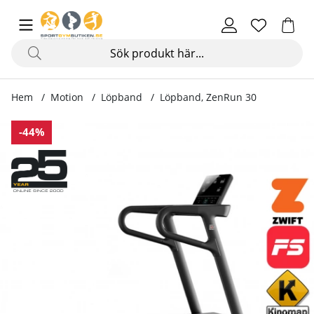
Hem
Motion
Löpband
Löpband, ZenRun 30
Produktbilder Löpband, ZenRun 30
-44%