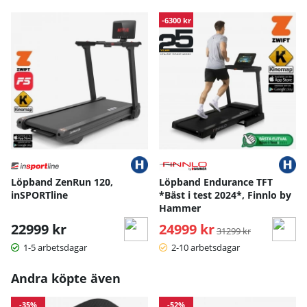
-6300 kr
Löpband ZenRun 120,
Löpband Endurance TFT
inSPORTline
*Bäst i test 2024*, Finnlo by
Hammer
22999 kr
24999 kr
Ordinarie pris:
31299 kr
1-5 arbetsdagar
2-10 arbetsdagar
Andra köpte även
-35%
-52%