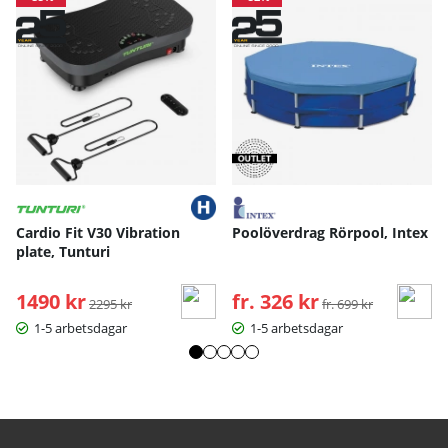
Cardio Fit V30 Vibration
Poolöverdrag Rörpool, Intex
plate, Tunturi
1490 kr
Ordinarie pris:
fr. 326 kr
Ordinarie pris:
2295 kr
fr. 699 kr
1-5 arbetsdagar
1-5 arbetsdagar