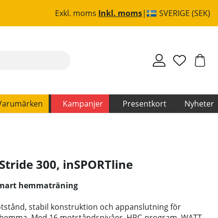
Exkl. moms
Inkl. moms
SVERIGE (SEK)
Varumärken
Kampanjer
Presentkort
Nyheter
Stride 300
,
inSPORTline
 smart hemmaträning
tånd, stabil konstruktion och appanslutning för
g hemma. Med 16 motståndsnivåer, HRC-program, WATT-