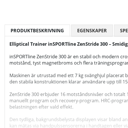
PRODUKTBESKRIVNING
EGENSKAPER
SPE
Elliptical Trainer inSPORTline ZenStride 300 – Smid
inSPORTline ZenStride 300 är en stabil och modern cros
motstånd, tyst magnetbroms och flera träningsprogra
Maskinen är utrustad med ett 7 kg svänghjul placerat bak
den stabila konstruktionen klarar användare upp till 
ZenStride 300 erbjuder 16 motståndsnivåer och totalt
manuellt program och recovery-program. HRC-programme
belastningen efter vald effekt.
Den tydliga, bakgrundsbelysta displayen visar bland ann
kan mätas via handpulssensorerna i handtagen eller via