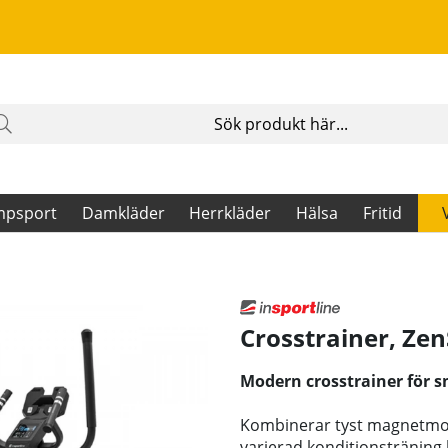
mpsport
Damkläder
Herrkläder
Hälsa
Fritid
Crosstrainer, Zen
Modern crosstrainer för
Kombinerar tyst magnetmots
varierad konditionstränin