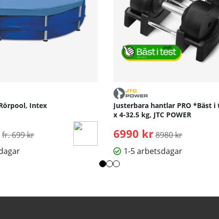
Rörpool, Intex
Justerbara hantlar PRO *Bäst i 
x 4-32.5 kg, JTC POWER
Ordinarie pris:
6990 kr
Ordinarie pris:
fr. 699 kr
8980 kr
sdagar
1-5 arbetsdagar