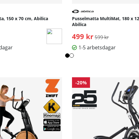
, 150 x 70 cm, Abilica
Pusselmatta MultiMat, 180 x 1
Abilica
499 kr
Ordinarie pris:
599 kr
sdagar
1-5 arbetsdagar
-20%