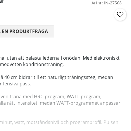
ar
Artnr:
IN-27568
 0 AV 5 ANTAL BETYG 0
L EN PRODUKTFRÅGA
ma, utan att belasta lederna i onödan. Med elektroniskt
medveten konditionsträning.
å 40 cm bidrar till ett naturligt träningssteg, medan
ntensiva pass.
an även träna med HRC-program, WATT-program,
hålla rätt intensitet, medan WATT-programmet anpassar
r minut, watt, motståndsnivå och programprofil. Pulsen