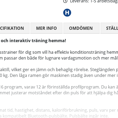
Leverans:
1-5 arbetsdag
CIFIKATION
MER INFO
OMDÖMEN
MEDELBETYG
STÄL
ig och interaktiv träning hemma!
strainer för dig som vill ha effektiv konditionsträning hem
m passar den både för lugnare vardagsmotion och mer mål
till, vilket ger en jämn och behaglig rörelse. Steglängden p
150 kg. Den låga ramen gör maskinen stadig även under mer i
 16 program, varav 12 är förinställda profilprogram. Du k
t justerar motståndet efter din puls för att hjälpa dig 
at tid, hastighet, distans, kaloriförbrukning, puls, varv pe
 kompatibelt Bluetooth-pulsbälte. Pulsbälte ingår inte.