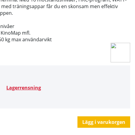
 med träningsappar får du en skonsam men effektiv
oppen.
snivåer
 KinoMap mfl.
150 kg max användarvikt
Lagerrensning
Lägg i varukorgen