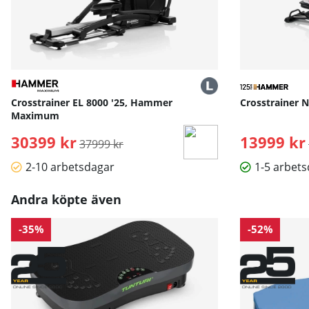
Crosstrainer EL 8000 '25, Hammer
Crosstrainer 
Maximum
30399 kr
Ordinarie pris:
13999 kr
37999 kr
2-10 arbetsdagar
1-5 arbet
Andra köpte även
-35%
-52%