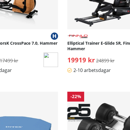
NorsK CrossPace 7.0, Hammer
Elliptical Trainer E-Glide SR, Fi
Hammer
Ordinarie pris:
19919 kr
Ordinarie pris:
17499 kr
24899 kr
sdagar
2-10 arbetsdagar
-22%