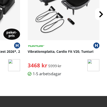
test 2026*, 2
Vibrationsplatta, Cardio Fit V20, Tunturi
3468 kr
Ordinarie pris:
5999 kr
1-5 arbetsdagar