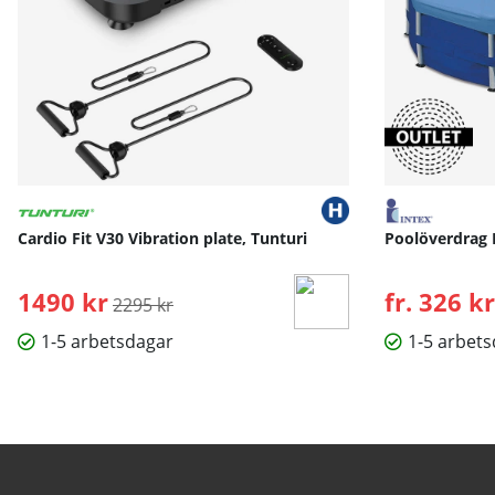
Cardio Fit V30 Vibration plate, Tunturi
Poolöverdrag 
1490 kr
Ordinarie pris:
fr. 326 kr
2295 kr
1-5 arbetsdagar
1-5 arbet