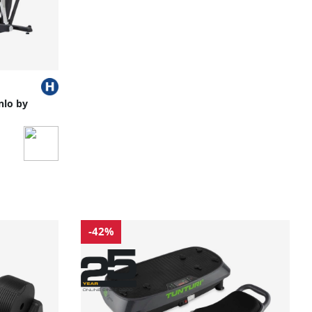
nnlo by
-42%