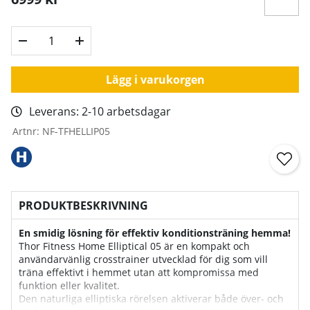
Lägg i varukorgen
Leverans:
2-10 arbetsdagar
Artnr:
NF-TFHELLIP05
PRODUKTBESKRIVNING
En smidig lösning för effektiv konditionsträning hemma!
Thor Fitness Home Elliptical 05 är en kompakt och
användarvänlig crosstrainer utvecklad för dig som vill
träna effektivt i hemmet utan att kompromissa med
funktion eller kvalitet.
Den naturliga elliptiska rörelsen aktiverar både över- och