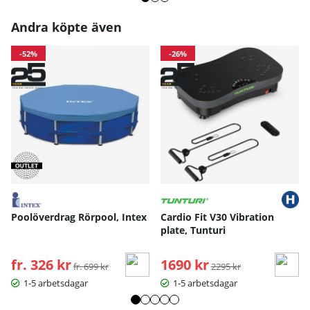
Andra köpte även
-52%
-26%
Poolöverdrag Rörpool, Intex
Cardio Fit V30 Vibration
plate, Tunturi
fr. 326 kr
Ordinarie pris:
1690 kr
Ordinarie pris:
fr. 699 kr
2295 kr
1-5 arbetsdagar
1-5 arbetsdagar