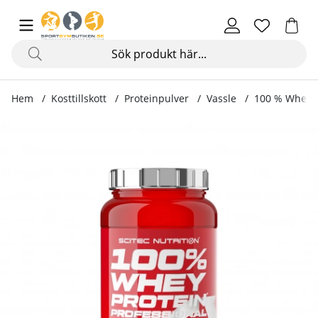
Hem
Kosttillskott
Proteinpulver
Vassle
100 % Whey Pr
Produktbilder 100 % Whey Protein Professional, 920 g