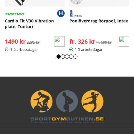
Cardio Fit V30 Vibration
Poolöverdrag Rörpool, Intex
plate, Tunturi
1490 kr
Ordinarie pris:
fr. 326 kr
Ordinarie pris:
2295 kr
fr. 699 kr
1-5 arbetsdagar
1-5 arbetsdagar