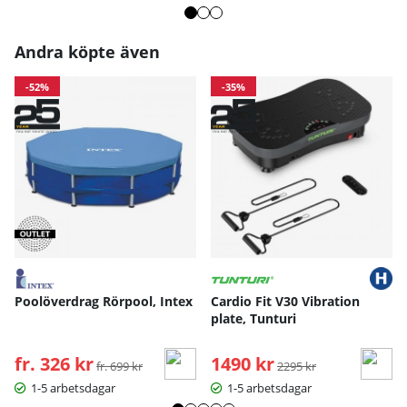
Andra köpte även
-52%
-35%
Poolöverdrag Rörpool, Intex
Cardio Fit V30 Vibration
plate, Tunturi
fr. 326 kr
Ordinarie pris:
1490 kr
Ordinarie pris:
fr. 699 kr
2295 kr
1-5 arbetsdagar
1-5 arbetsdagar