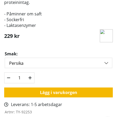
proteinintag.
- Påminner om saft
- Sockerfri
- Laktasenzymer
229
kr
Smak:
Lägg i varukorgen
Leverans:
1-5 arbetsdagar
Artnr:
TY-92253