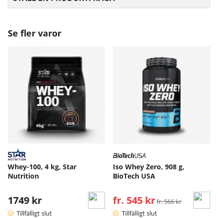
Se fler varor
Whey-100, 4 kg, Star
Iso Whey Zero, 908 g,
Nutrition
BioTech USA
1749 kr
fr. 545 kr
Ordinarie pris:
fr. 566 kr
Tillfälligt slut
Tillfälligt slut