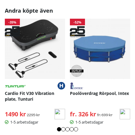
Andra köpte även
-35%
-52%
Cardio Fit V30 Vibration
Poolöverdrag Rörpool, Intex
plate, Tunturi
1490 kr
Ordinarie pris:
fr. 326 kr
Ordinarie pris:
2295 kr
fr. 699 kr
1-5 arbetsdagar
1-5 arbetsdagar