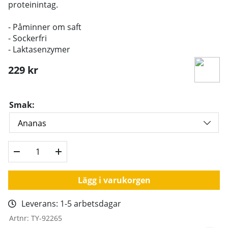
proteinintag.
- Påminner om saft
- Sockerfri
- Laktasenzymer
229
kr
Smak:
Lägg i varukorgen
Leverans:
1-5 arbetsdagar
Artnr:
TY-92265