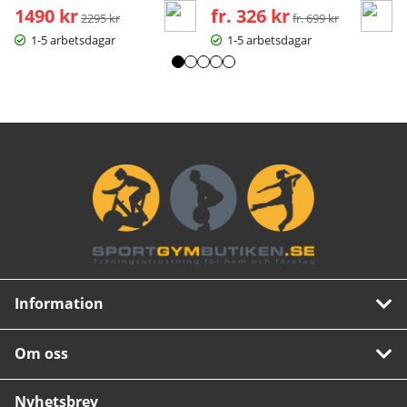
1490 kr
Ordinarie pris:
fr. 326 kr
Ordinarie pris:
2295 kr
fr. 699 kr
1-5 arbetsdagar
1-5 arbetsdagar
Information
Om oss
Nyhetsbrev