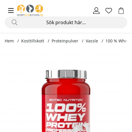
Hem
Kosttillskott
Proteinpulver
Vassle
100 % Whey Pr
Produktbilder 100 % Whey Protein Professional, 920 g