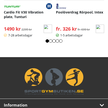
Cardio Fit V30 Vibration
Poolöverdrag Rörpool, Intex
plate, Tunturi
1490 kr
Ordinarie pris:
fr. 326 kr
Ordinarie pris:
2295 kr
fr. 699 kr
7-28 arbetsdagar
1-5 arbetsdagar
Information