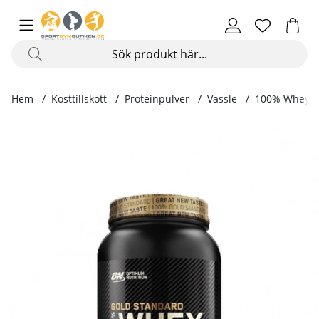
Hem
Kosttillskott
Proteinpulver
Vassle
100% Whey Go
Produktbilder 100% Whey Gold Standard, 908 g