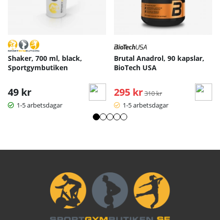
Shaker, 700 ml, black,
Brutal Anadrol, 90 kapslar,
Sportgymbutiken
BioTech USA
49 kr
295 kr
Ordinarie pris:
310 kr
1-5 arbetsdagar
1-5 arbetsdagar