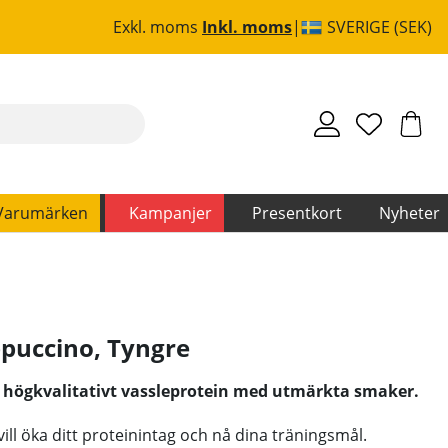
Exkl. moms
Inkl. moms
SVERIGE (SEK)
Varumärken
Kampanjer
Presentkort
Nyheter
ppuccino
,
Tyngre
 högkvalitativt vassleprotein med utmärkta smaker.
vill öka ditt proteinintag och nå dina träningsmål.