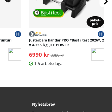
Tunturi
Justerbara hantlar PRO *Bäst i test 2026*, 2
x 4-32.5 kg, JTC POWER
6990 kr
Ordinarie pris:
8980 kr
1-5 arbetsdagar
Nyhetsbrev