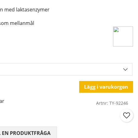
ein med laktasenzymer
r som mellanmål
Lägg i varukorgen
ar
Artnr:
TY-92246
 0 AV 5 ANTAL BETYG 0
L EN PRODUKTFRÅGA