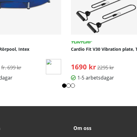
Rörpool, Intex
Cardio Fit V30 Vibration plate, 
Ordinarie pris:
1690 kr
Ordinarie pris:
fr. 699 kr
2295 kr
sdagar
1-5 arbetsdagar
n
Om oss