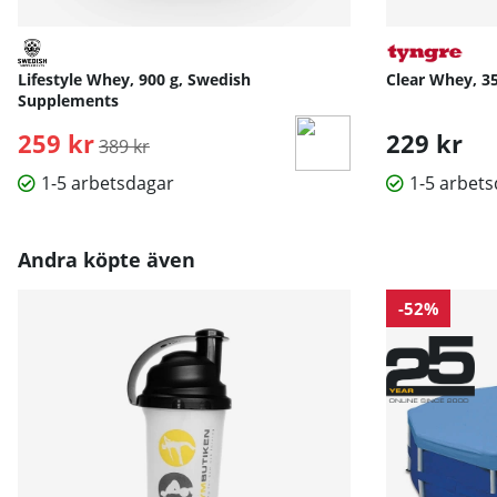
Lifestyle Whey, 900 g, Swedish
Clear Whey, 35
Supplements
259 kr
Ordinarie pris:
229 kr
389 kr
1-5 arbetsdagar
1-5 arbet
Andra köpte även
-52%