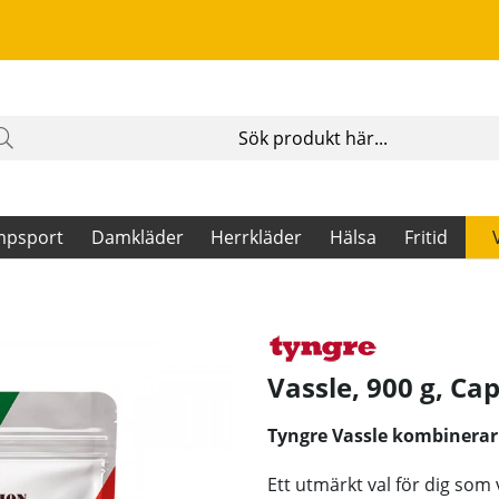
mpsport
Damkläder
Herrkläder
Hälsa
Fritid
Vassle, 900 g, Ca
Tyngre Vassle kombinerar
Ett utmärkt val för dig som 