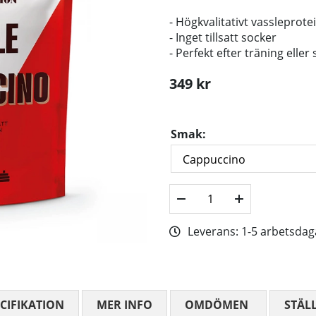
- Högkvalitativt vassleprot
- Inget tillsatt socker
- Perfekt efter träning elle
349
kr
Smak:
Leverans:
1-5 arbetsdag
CIFIKATION
MER INFO
OMDÖMEN
MEDELBETYG
STÄL