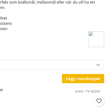
fekt som kvällsmål, mellanmål eller när du vill ha ett
in.
litet
sistens
tein
Lägg i varukorgen
ar
Artnr:
TY-92247