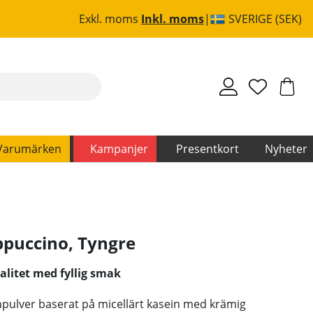
Exkl. moms
Inkl. moms
SVERIGE (SEK)
Varumärken
Kampanjer
Presentkort
Nyheter
appuccino
,
Tyngre
valitet med fyllig smak
npulver baserat på micellärt kasein med krämig