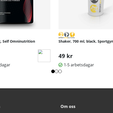
g, Self Omninutrition
Shaker, 700 ml, black, Sportg
49 kr
sdagar
1-5 arbetsdagar
n
Om oss