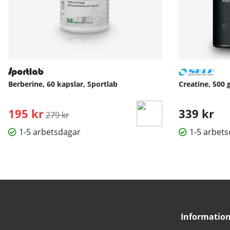
Berberine, 60 kapslar, Sportlab
Creatine, 500 
195 kr
Ordinarie pris:
339 kr
279 kr
1-5 arbetsdagar
1-5 arbet
Informatio