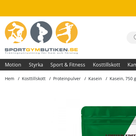
Motion
Styrka
Sport & Fitness
Kosttillskott
Ka
Hem
Kosttillskott
Proteinpulver
Kasein
Kasein, 750 
Produktbilder Kasein, 750 g