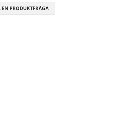
 0 AV 5 ANTAL BETYG 0
L EN PRODUKTFRÅGA