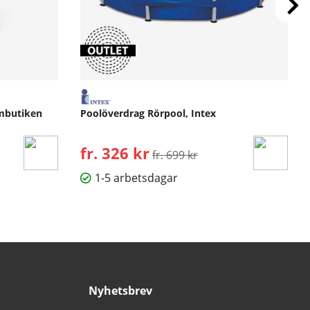
ymbutiken
Poolöverdrag Rörpool, Intex
fr. 326 kr
Ordinarie pris:
fr. 699 kr
1-5 arbetsdagar
Nyhetsbrev