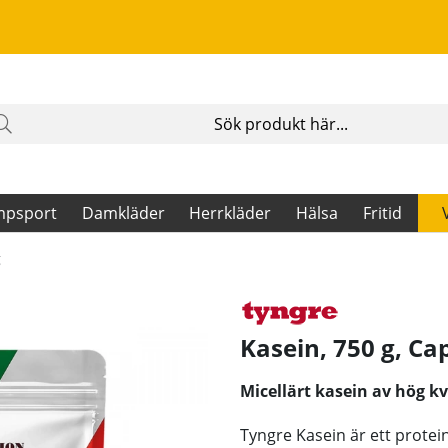
mpsport
Damkläder
Herrkläder
Hälsa
Fritid
g
Kasein, 750 g, C
Micellärt kasein av hög k
Tyngre Kasein är ett protei