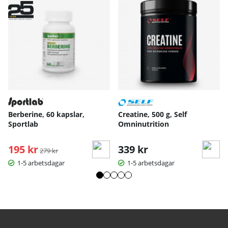
Berberine, 60 kapslar,
Creatine, 500 g, Self
Sportlab
Omninutrition
195 kr
Ordinarie pris:
339 kr
279 kr
1-5 arbetsdagar
1-5 arbetsdagar