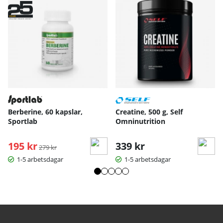
Berberine, 60 kapslar,
Creatine, 500 g, Self
Sportlab
Omninutrition
195 kr
Ordinarie pris:
339 kr
279 kr
1-5 arbetsdagar
1-5 arbetsdagar