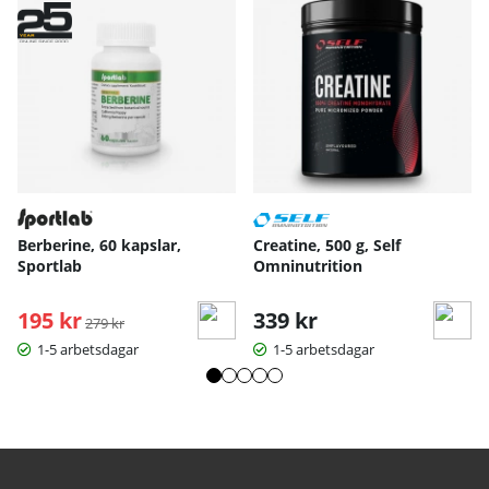
Berberine, 60 kapslar,
Creatine, 500 g, Self
Sportlab
Omninutrition
195 kr
Ordinarie pris:
339 kr
279 kr
1-5 arbetsdagar
1-5 arbetsdagar