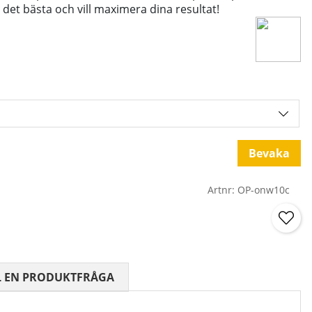
det bästa och vill maximera dina resultat!
Bevaka
Artnr:
OP-onw10c
 0 AV 5 ANTAL BETYG 0
L EN PRODUKTFRÅGA