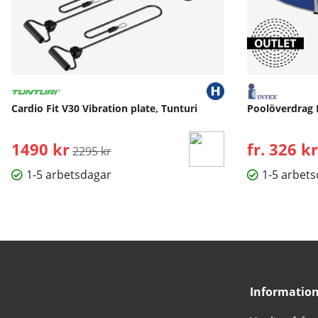
Cardio Fit V30 Vibration plate, Tunturi
Poolöverdrag 
1490 kr
Ordinarie pris:
fr. 326 kr
2295 kr
1-5 arbetsdagar
1-5 arbet
Informatio