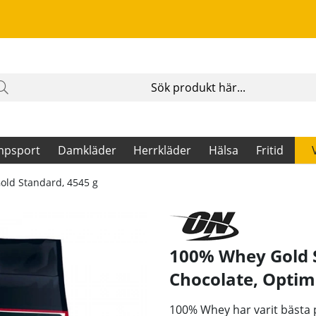
mpsport
Damkläder
Herrkläder
Hälsa
Fritid
ld Standard, 4545 g
100% Whey Gold S
Chocolate
,
Optim
100% Whey har varit bästa pr