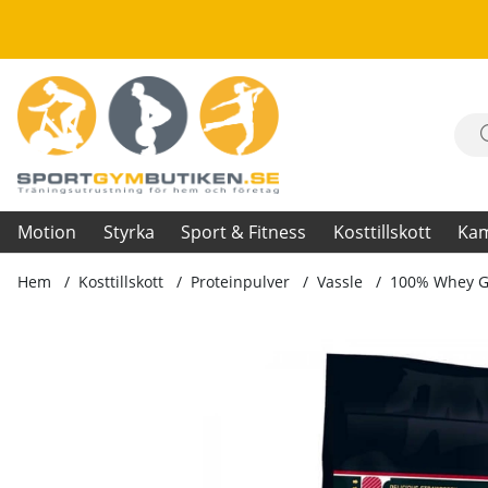
Motion
Styrka
Sport & Fitness
Kosttillskott
Ka
Hem
Kosttillskott
Proteinpulver
Vassle
100% Whey Go
Produktbilder 100% Whey Gold Standard, 4545 g