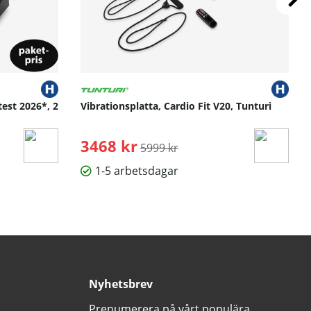
test 2026*, 2
Vibrationsplatta, Cardio Fit V20, Tunturi
3468 kr
Ordinarie pris:
5999 kr
1-5 arbetsdagar
Nyhetsbrev
Prenumerera på vårt populära