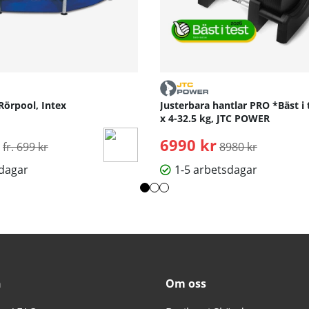
Rörpool, Intex
Justerbara hantlar PRO *Bäst i 
x 4-32.5 kg, JTC POWER
Ordinarie pris:
6990 kr
Ordinarie pris:
fr. 699 kr
8980 kr
sdagar
1-5 arbetsdagar
n
Om oss