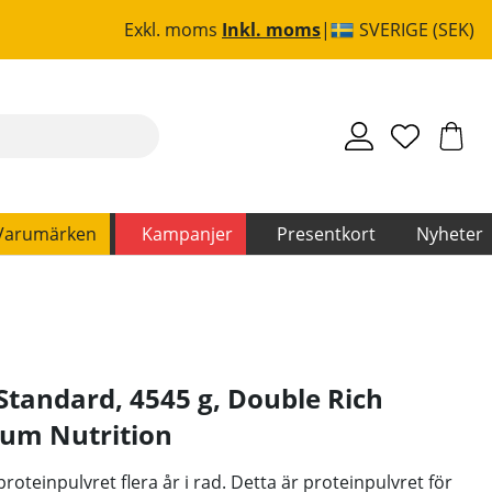
Exkl. moms
Inkl. moms
SVERIGE (SEK)
Varumärken
Kampanjer
Presentkort
Nyheter
tandard, 4545 g, Double Rich
um Nutrition
oteinpulvret flera år i rad. Detta är proteinpulvret för