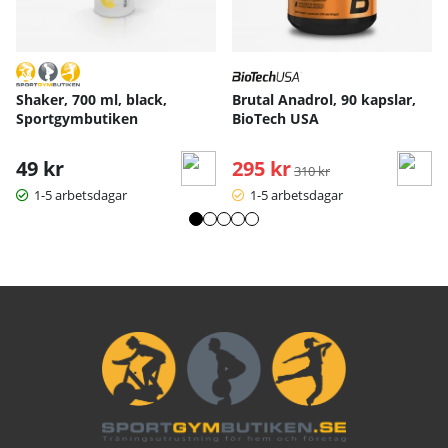
Shaker, 700 ml, black,
Brutal Anadrol, 90 kapslar,
Sportgymbutiken
BioTech USA
49 kr
295 kr
Ordinarie pris:
310 kr
1-5 arbetsdagar
1-5 arbetsdagar