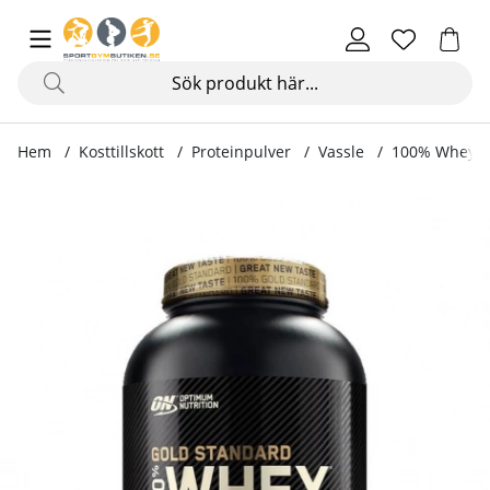
Hem
Kosttillskott
Proteinpulver
Vassle
100% Whey Go
Produktbilder 100% Whey Gold Standard, 2273 g