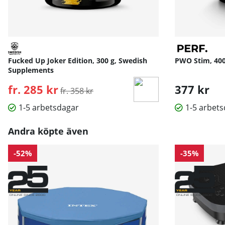
Fucked Up Joker Edition, 300 g, Swedish
PWO Stim, 400
Supplements
fr. 285 kr
Ordinarie pris:
377 kr
fr. 358 kr
1-5 arbetsdagar
1-5 arbet
Andra köpte även
-52%
-35%