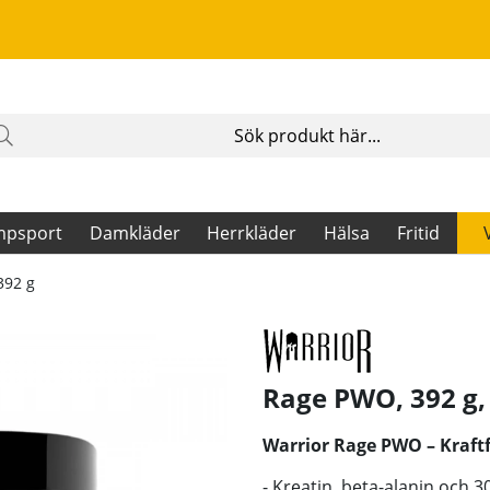
mpsport
Damkläder
Herrkläder
Hälsa
Fritid
392 g
Rage PWO, 392 g,
Warrior Rage PWO – Kraftfu
- Kreatin, beta-alanin och 3