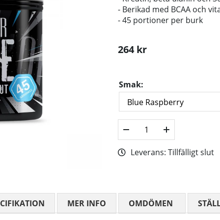
- Berikad med BCAA och vit
- 45 portioner per burk
264
kr
Smak:
Leverans:
Tillfälligt slut
CIFIKATION
MER INFO
OMDÖMEN
MEDELBETYG
STÄL