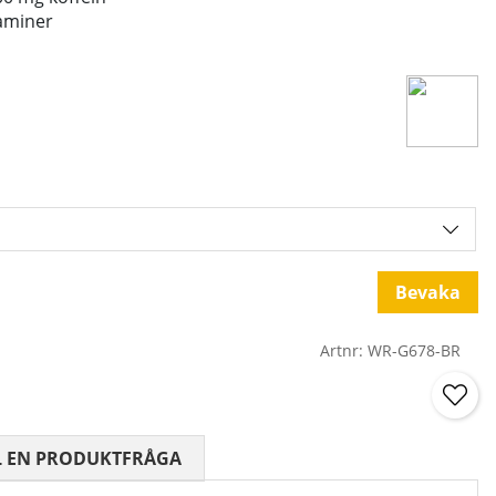
aminer
Bevaka
Artnr:
WR-G678-BR
 0 AV 5 ANTAL BETYG 0
L EN PRODUKTFRÅGA