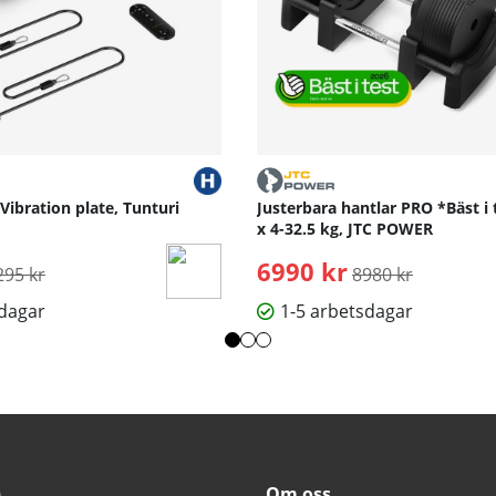
 Vibration plate, Tunturi
Justerbara hantlar PRO *Bäst i 
x 4-32.5 kg, JTC POWER
rdinarie pris:
6990 kr
Ordinarie pris:
295 kr
8980 kr
sdagar
1-5 arbetsdagar
n
Om oss