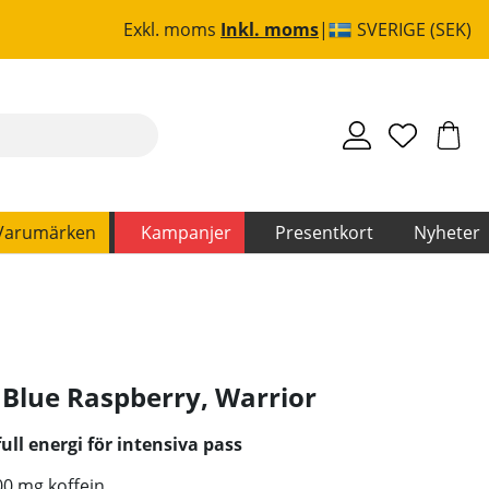
Exkl. moms
Inkl. moms
SVERIGE (SEK)
Varumärken
Kampanjer
Presentkort
Nyheter
 Blue Raspberry
,
Warrior
ll energi för intensiva pass
00 mg koffein