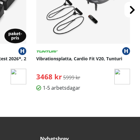
test 2026*, 2
Vibrationsplatta, Cardio Fit V20, Tunturi
3468 kr
Ordinarie pris:
5999 kr
1-5 arbetsdagar
Nyhetsbrev