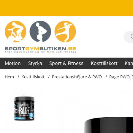
Motion
Styrka
Sport & Fitness
Kosttillskott
Ka
Hem
Kosttillskott
Prestationshöjare & PWO
Rage PWO, 
Produktbilder Rage PWO, 392 g