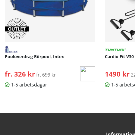
Poolöverdrag Rörpool, Intex
Cardio Fit V30
fr. 326 kr
Ordinarie pris:
1490 kr
O
fr. 699 kr
2
1-5 arbetsdagar
1-5 arbet
Informatio