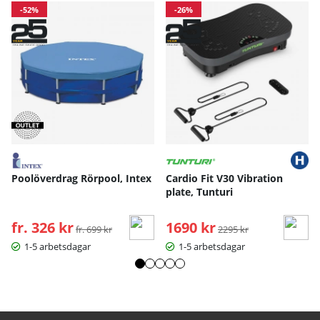
-52%
-26%
Poolöverdrag Rörpool, Intex
Cardio Fit V30 Vibration
plate, Tunturi
fr. 326 kr
Ordinarie pris:
1690 kr
Ordinarie pris:
fr. 699 kr
2295 kr
1-5 arbetsdagar
1-5 arbetsdagar