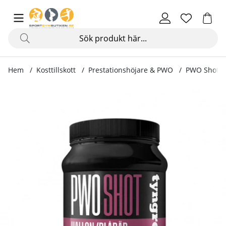
Hem
Kosttillskott
Prestationshöjare & PWO
PWO Shot, 4
Produktbilder PWO Shot, 400 g