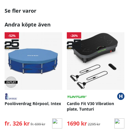
Se fler varor
Andra köpte även
-52%
-26%
Poolöverdrag Rörpool, Intex
Cardio Fit V30 Vibration
plate, Tunturi
fr. 326 kr
Ordinarie pris:
1690 kr
Ordinarie pris:
fr. 699 kr
2295 kr