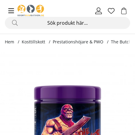
Hem
Kosttillskott
Prestationshöjare & PWO
The Butcher
Produktbilder The Butcher, 425 g