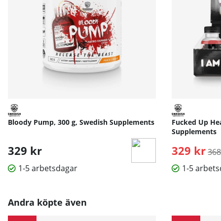
Bloody Pump, 300 g, Swedish Supplements
Fucked Up Hea
Supplements
329 kr
329 kr
Ord
368
1-5 arbetsdagar
1-5 arbet
Andra köpte även