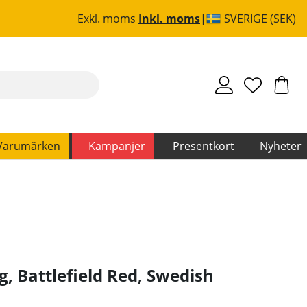
Exkl. moms
Inkl. moms
SVERIGE (SEK)
Varumärken
Kampanjer
Presentkort
Nyheter
g, Battlefield Red
,
Swedish