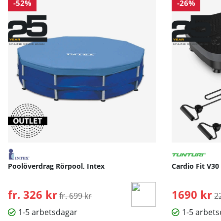
-52%
-26%
Poolöverdrag Rörpool, Intex
Cardio Fit V30
fr. 326 kr
Ordinarie pris:
1690 kr
O
fr. 699 kr
2
1-5 arbetsdagar
1-5 arbet