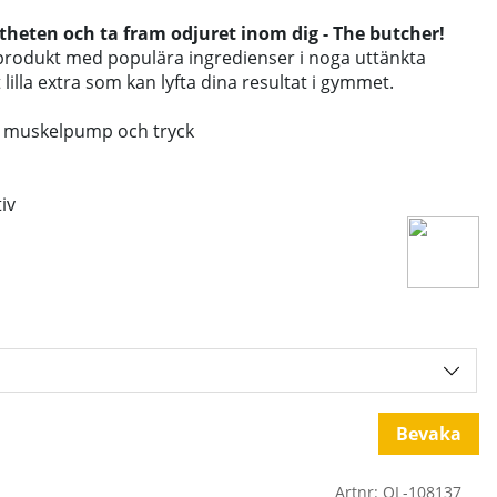
ttheten och ta fram odjuret inom dig - The butcher!
rodukt med populära ingredienser i noga uttänkta
 lilla extra som kan lyfta dina resultat i gymmet.
er muskelpump och tryck
iv
Bevaka
Artnr:
OL-108137