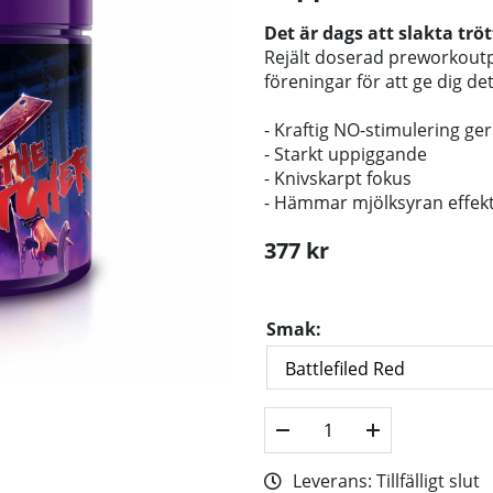
Det är dags att slakta trö
Rejält doserad preworkoutp
föreningar för att ge dig det
- Kraftig NO-stimulering g
- Starkt uppiggande
- Knivskarpt fokus
- Hämmar mjölksyran effekt
377
kr
Smak:
Leverans:
Tillfälligt slut