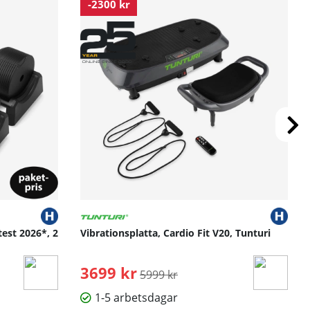
-2300 kr
test 2026*, 2
Vibrationsplatta, Cardio Fit V20, Tunturi
3699 kr
Ordinarie pris:
5999 kr
1-5 arbetsdagar