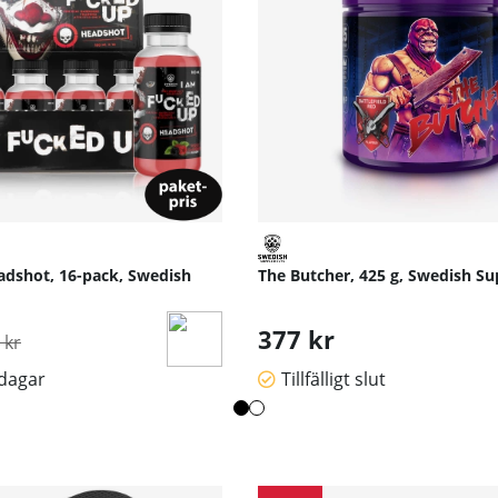
dshot, 16-pack, Swedish
The Butcher, 425 g, Swedish S
inarie pris:
377 kr
 kr
sdagar
Tillfälligt slut