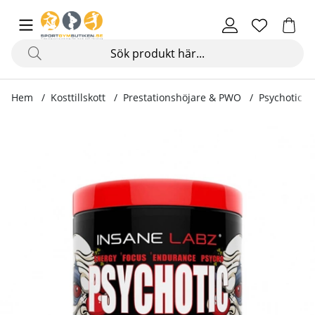
Hem
Kosttillskott
Prestationshöjare & PWO
Psychotic P
Produktbilder Psychotic Pre-Workout, 259 g