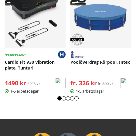
Cardio Fit V30 Vibration
Poolöverdrag Rörpool, Intex
plate, Tunturi
1490 kr
Ordinarie pris:
fr. 326 kr
Ordinarie pris:
2295 kr
fr. 699 kr
1-5 arbetsdagar
1-5 arbetsdagar