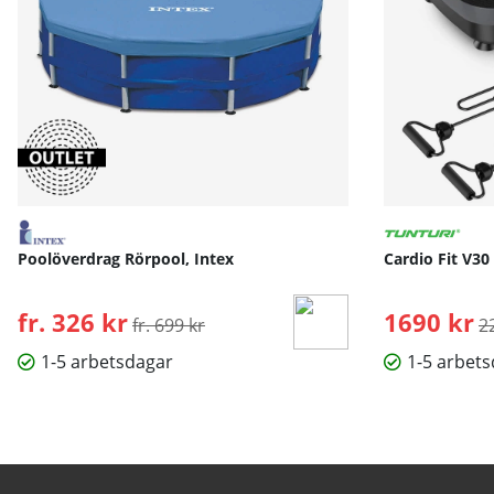
Poolöverdrag Rörpool, Intex
Cardio Fit V30
fr. 326 kr
Ordinarie pris:
1690 kr
O
fr. 699 kr
2
1-5 arbetsdagar
1-5 arbet