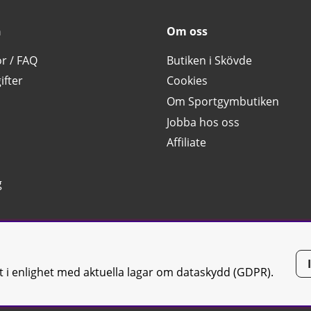
n
Om oss
or / FAQ
Butiken i Skövde
ifter
Cookies
Om Sportgymbutiken
Jobba hos oss
Affiliate
g
tt i enlighet med aktuella lagar om dataskydd (GDPR).
tiken JTC AB |
Kontakta oss
| All rights reserved | Org.nr: 556668-7058 | 