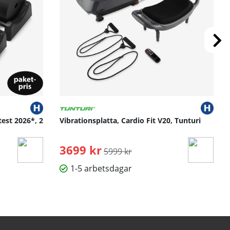
test 2026*, 2
Vibrationsplatta, Cardio Fit V20, Tunturi
3699 kr
Ordinarie pris:
5999 kr
1-5 arbetsdagar