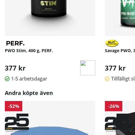
PWO Stim, 400 g, PERF.
Savage PWO, 30
377 kr
377 kr
1-5 arbetsdagar
Tillfälligt s
Andra köpte även
-52%
-26%