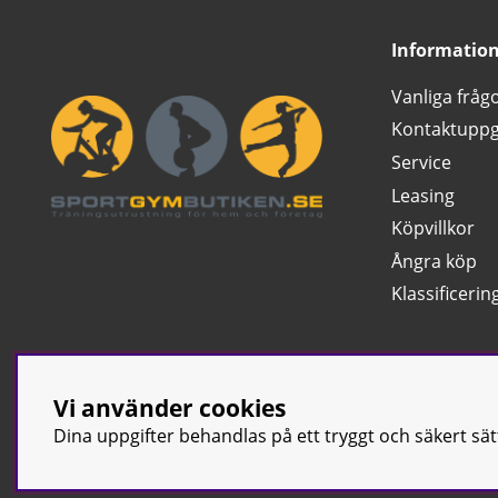
Informatio
Vanliga fråg
Kontaktuppg
Service
Leasing
Köpvillkor
Ångra köp
Klassificerin
Vi använder cookies
Dina uppgifter behandlas på ett tryggt och säkert sä
© Sport & Gym Bu