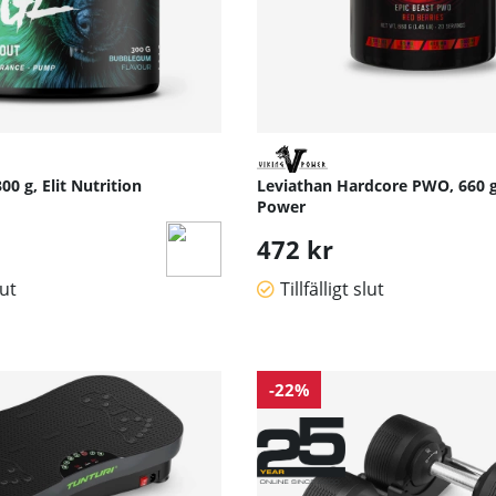
0 g, Elit Nutrition
Leviathan Hardcore PWO, 660 g
Power
472 kr
lut
Tillfälligt slut
-22%