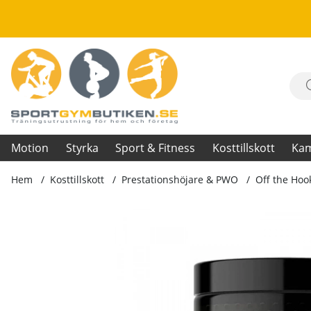
Motion
Styrka
Sport & Fitness
Kosttillskott
Ka
Hem
Kosttillskott
Prestationshöjare & PWO
Off the Hoo
Produktbilder Off the Hook, 525 g