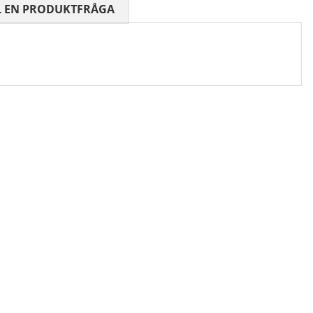
 0 AV 5 ANTAL BETYG 0
L EN PRODUKTFRÅGA