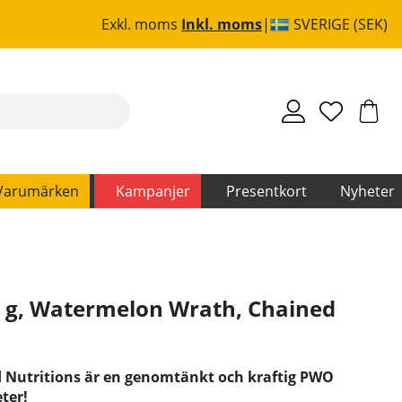
Exkl. moms
Inkl. moms
SVERIGE (SEK)
Varumärken
Kampanjer
Presentkort
Nyheter
5 g, Watermelon Wrath
,
Chained
d Nutritions är en genomtänkt och kraftig PWO
ter!