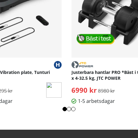
 Vibration plate, Tunturi
Justerbara hantlar PRO *Bäst i 
x 4-32.5 kg, JTC POWER
rdinarie pris:
6990 kr
Ordinarie pris:
295 kr
8980 kr
sdagar
1-5 arbetsdagar