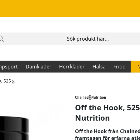
mpsport
Damkläder
Herrkläder
Hälsa
Fritid
k, 525 g
Off the Hook, 52
Nutrition
Off the Hook från Chaine
framtagen för erfarna atle