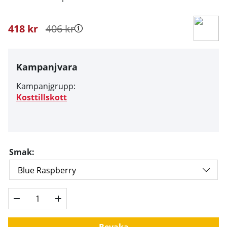
418
kr
406
kr
Kampanjvara
Kampanjgrupp:
Kosttillskott
Smak:
Bevaka