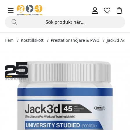
Hem
Kosttillskott
Prestationshöjare & PWO
Jack3d Adva
Produktbilder Jack3d Advanced Pre-Workout, 315 g