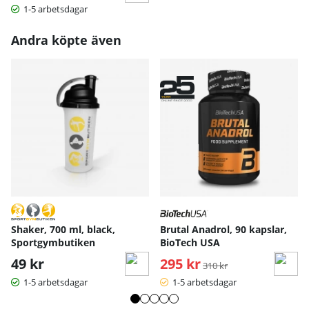
1-5 arbetsdagar
Andra köpte även
Shaker, 700 ml, black,
Brutal Anadrol, 90 kapslar,
Sportgymbutiken
BioTech USA
49 kr
295 kr
Ordinarie pris:
310 kr
1-5 arbetsdagar
1-5 arbetsdagar