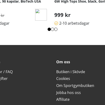
, 90 kapslar, BioTech USA
GW High Tops Shoe, black, Gori
inarie pris:
999 kr
 kr
sdagar
2-10 arbetsdagar
n
Om oss
or / FAQ
Butiken i Skövde
ifter
Cookies
Om Sportgymbutiken
Jobba hos oss
Affiliate