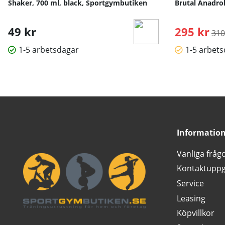
Shaker, 700 ml, black, Sportgymbutiken
Brutal Anadrol
49 kr
295 kr
Ord
310
1-5 arbetsdagar
1-5 arbet
Informatio
Vanliga fråg
Kontaktuppg
Service
Leasing
Köpvillkor