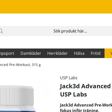
mpsport
Damkläder
Herrkläder
Hälsa
Fritid
nced Pre-Workout, 315 g
USP Labs
Jack3d Advanced 
USP Labs
Jack3d Advanced Pre-Worko
fokus inför träning.