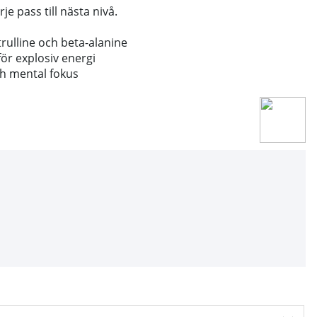
rje pass till nästa nivå.
trulline och beta-alanine
för explosiv energi
ch mental fokus