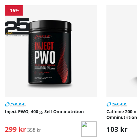
-16%
Inject PWO, 400 g, Self Omninutrition
Caffeine 200 m
Omninutrition
299 kr
Ordinarie pris:
103 kr
358 kr