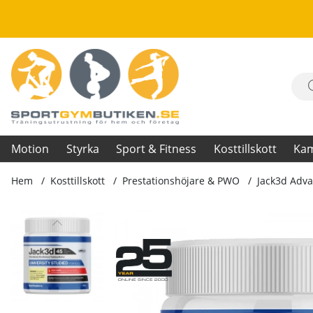
Motion
Styrka
Sport & Fitness
Kosttillskott
Ka
Hem
Kosttillskott
Prestationshöjare & PWO
Jack3d Adva
Produktbilder Jack3d Advanced Pre-Workout, 315 g