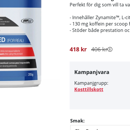
Perfekt för dig som vill ta va
- Innehåller Zynamite™, L-ci
- 130 mg koffein per scoop 
- Stöder både prestation o
418
kr
406
kr
Kampanjvara
Kampanjgrupp:
Kosttillskott
Smak: