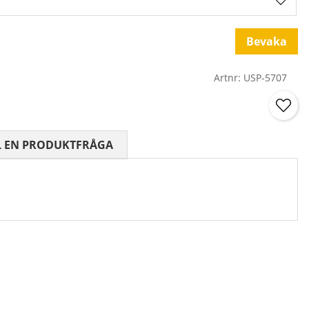
Bevaka
Artnr:
USP-5707
 0 AV 5 ANTAL BETYG 0
L EN PRODUKTFRÅGA