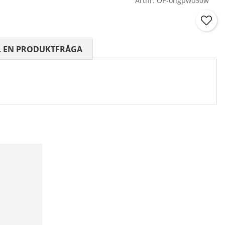
Artnr:
OP-ongpwo30w
 0 AV 5 ANTAL BETYG 0
L EN PRODUKTFRÅGA