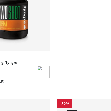
 g, Tyngre
lut
-52%