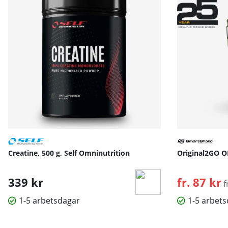
Creatine, 500 g, Self Omninutrition
Original2GO O
339 kr
fr. 87 kr
O
f
1-5 arbetsdagar
1-5 arbet