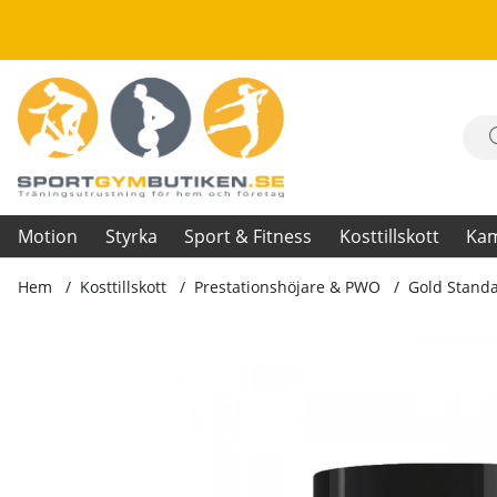
Motion
Styrka
Sport & Fitness
Kosttillskott
Ka
Hem
Kosttillskott
Prestationshöjare & PWO
Gold Stand
Produktbilder Gold Standard PWO, 330 g