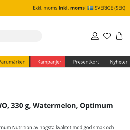
Exkl. moms
Inkl. moms
SVERIGE (SEK)
Varumärken
Kampanjer
Presentkort
Nyheter
WO, 330 g, Watermelon
,
Optimum
imum Nutrition av högsta kvalitet med god smak och