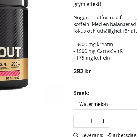
grym effekt!
Noggrant utformad för att 
koffein. Med en balansera
fokus och uthållighet för at
- 3400 mg kreatin
- 1500 mg
CarnoSyn®
- 175 mg koffein
282
kr
Smak:
Leverans:
1-5 arbetsdag