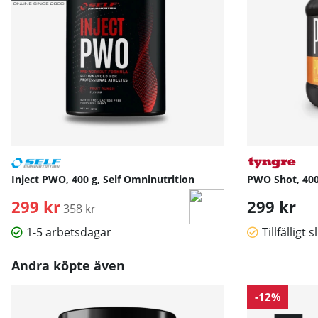
Inject PWO, 400 g, Self Omninutrition
PWO Shot, 400
299 kr
Ordinarie pris:
299 kr
358 kr
1-5 arbetsdagar
Tillfälligt s
Andra köpte även
-12%