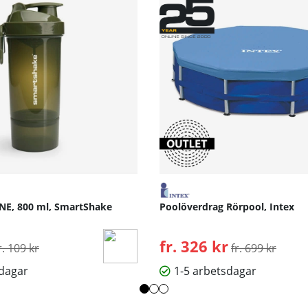
NE, 800 ml, SmartShake
Poolöverdrag Rörpool, Intex
rdinarie pris:
fr. 326 kr
Ordinarie pris:
r. 109 kr
fr. 699 kr
sdagar
1-5 arbetsdagar