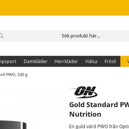
mpsport
Damkläder
Herrkläder
Hälsa
Fritid
ard PWO, 330 g
Gold Standard P
Nutrition
En guld värd PWO från Opt