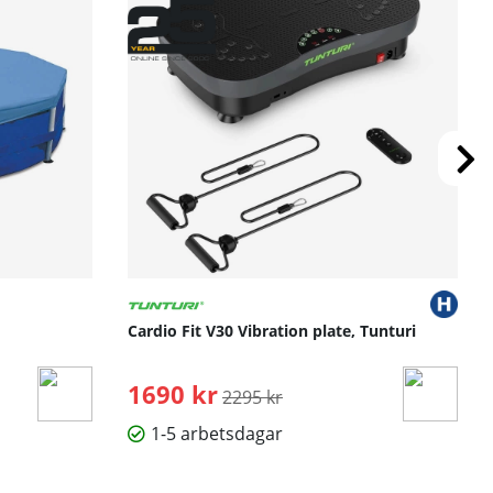
Cardio Fit V30 Vibration plate, Tunturi
1690 kr
Ordinarie pris:
2295 kr
1-5 arbetsdagar