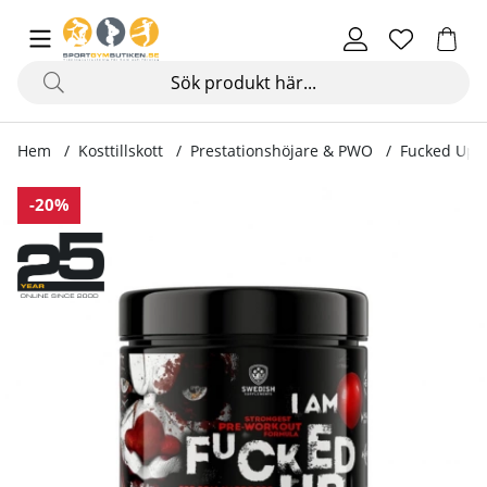
Hem
Kosttillskott
Prestationshöjare & PWO
Fucked Up J
Produktbilder Fucked Up Joker Edition, 300 g
-20%