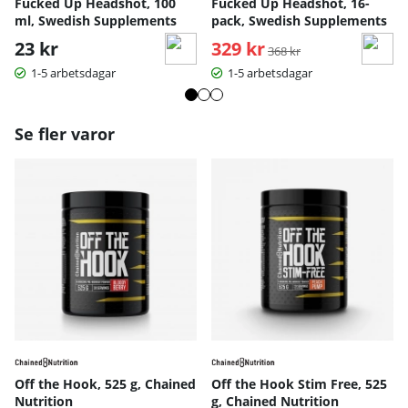
Fucked Up Headshot, 100
Fucked Up Headshot, 16-
ml, Swedish Supplements
pack, Swedish Supplements
23 kr
329 kr
Ordinarie pris:
368 kr
1-5 arbetsdagar
1-5 arbetsdagar
Se fler varor
Off the Hook, 525 g, Chained
Off the Hook Stim Free, 525
Nutrition
g, Chained Nutrition