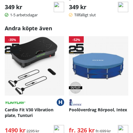
349 kr
349 kr
1-5 arbetsdagar
Tillfälligt slut
Andra köpte även
-35%
-52%
Cardio Fit V30 Vibration
Poolöverdrag Rörpool, Intex
plate, Tunturi
1490 kr
Ordinarie pris:
fr. 326 kr
Ordinarie pris:
2295 kr
fr. 699 kr