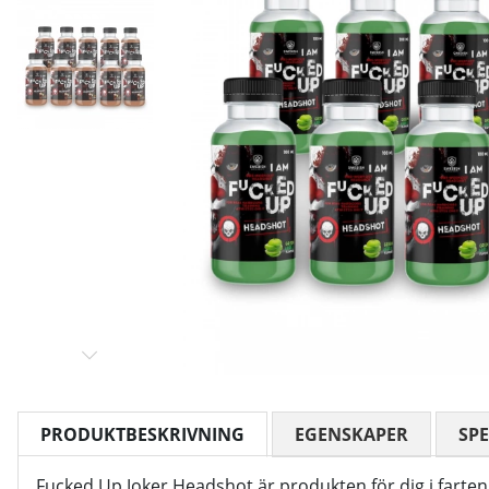
PRODUKTBESKRIVNING
EGENSKAPER
SPE
Fucked Up Joker Headshot är produkten för dig i farten som