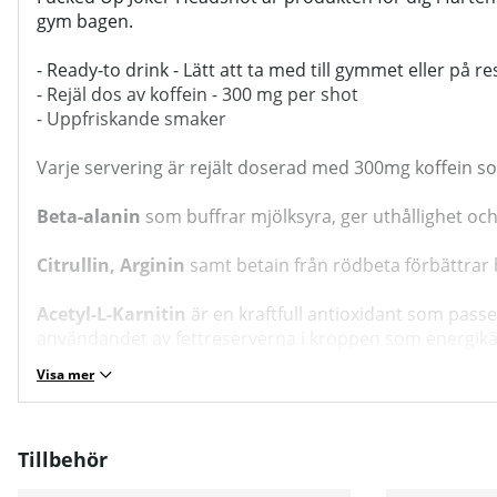
gym bagen.
- Ready-to drink - Lätt att ta med till gymmet eller på r
- Rejäl dos av koffein - 300 mg per shot
- Uppfriskande smaker
Varje servering är rejält doserad med 300mg koffein so
Beta-alanin
som buffrar mjölksyra, ger uthållighet och 
Citrullin, Arginin
samt betain från rödbeta förbättrar
Acetyl-L-Karnitin
är en kraftfull antioxidant som passe
användandet av fettreserverna i kroppen som energikä
Visa mer
Tillbehör