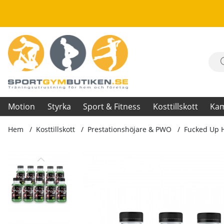
Motion
Styrka
Sport & Fitness
Kosttillskott
Ka
Hem
Kosttillskott
Prestationshöjare & PWO
Fucked Up 
Produktbilder Fucked Up Headshot, 12-pack