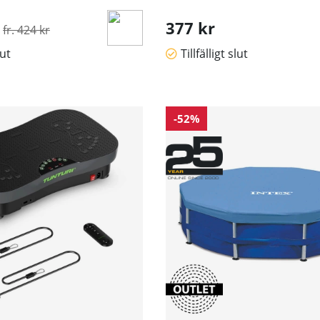
Ordinarie pris:
377 kr
fr. 424 kr
lut
Tillfälligt slut
-52%