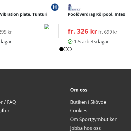
 Vibration plate, Tunturi
Poolöverdrag Rörpool, Intex
rdinarie pris:
fr. 326 kr
Ordinarie pris:
295 kr
fr. 699 kr
sdagar
1-5 arbetsdagar
n
Om oss
or / FAQ
Butiken i Skövde
ifter
Cookies
Om Sportgymbutiken
Jobba hos oss