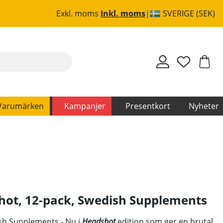
Exkl. moms
Inkl. moms
SVERIGE (SEK)
Varumärken
Kampanjer
Presentkort
Nyheter
ot, 12-pack
,
Swedish Supplements
sh Supplements - Nu i
Headshot
edition som ger en brutal