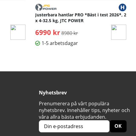
Justerbara hantlar PRO *Bäst i test 2026*, 2
x 4-32.5 kg, JTC POWER
6990 kr
Ordinarie pris:
8980 kr
1-5 arbetsdagar
Nyhetsbrev
Prenumerera på vårt populära
nyhetsbrev. Innehåller tips, nyheter och
våra allra bästa erbjudanden.
OK