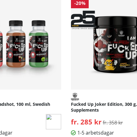
-20%
dshot, 100 ml, Swedish
Fucked Up Joker Edition, 300 g
Supplements
fr. 285 kr
Ordinarie pris:
fr. 358 kr
sdagar
1-5 arbetsdagar