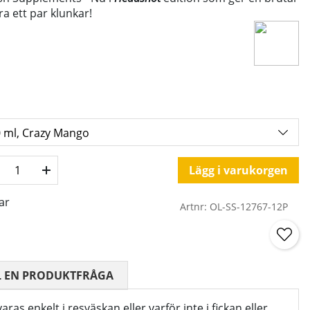
a ett par klunkar!
Lägg i varukorgen
ar
Artnr:
OL-SS-12767-12P
 0 AV 5 ANTAL BETYG 0
L EN PRODUKTFRÅGA
ras enkelt i resväskan eller varför inte i fickan eller