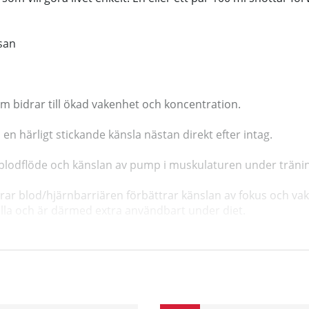
esan
m bidrar till ökad vakenhet och koncentration.
en härligt stickande känsla nästan direkt efter intag.
 blodflöde och känslan av pump i muskulaturen under träni
rar blod/hjärnbarriären förbättrar känslan av fokus och vake
lla och är därmed extra användbart under diet.