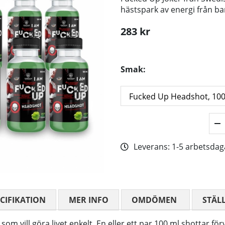
hästspark av energi från bar
283
kr
Smak:
Leverans:
1-5 arbetsdag
CIFIKATION
MER INFO
OMDÖMEN
MEDELBETYG
STÄL
 vill göra livet enkelt. En eller ett par 100 ml shottar förva