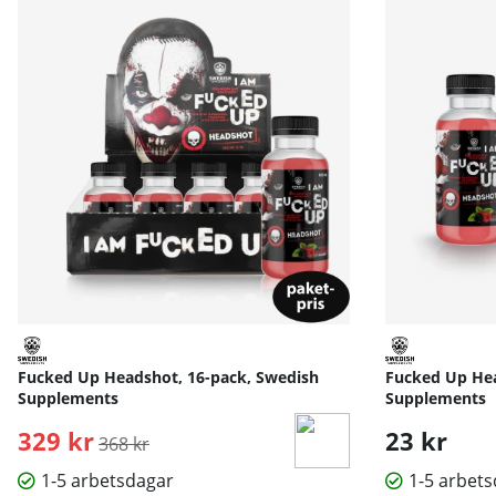
Fucked Up Headshot, 16-pack, Swedish
Fucked Up Hea
Supplements
Supplements
329 kr
Ordinarie pris:
23 kr
368 kr
1-5 arbetsdagar
1-5 arbet