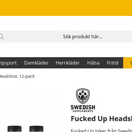
mpsport
Damkläder
Herrkläder
Hälsa
Fritid
Headshot, 12-pack
Fucked Up Headsh
Fucked Up Joker från Swedi