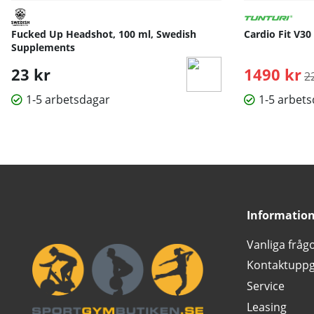
Fucked Up Headshot, 100 ml, Swedish
Cardio Fit V30
Supplements
23 kr
1490 kr
O
2
1-5 arbetsdagar
1-5 arbet
Informatio
Vanliga fråg
Kontaktuppg
Service
Leasing