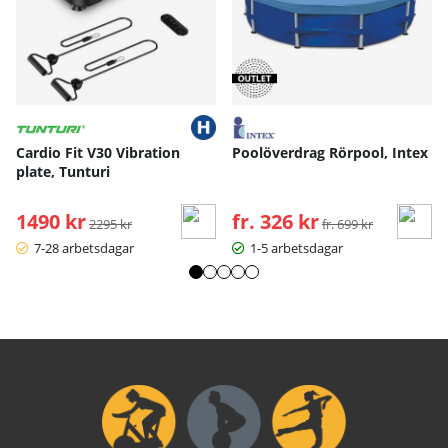
Cardio Fit V30 Vibration
Poolöverdrag Rörpool, Intex
plate, Tunturi
1490 kr
Ordinarie pris:
fr. 326 kr
Ordinarie pris:
2295 kr
fr. 699 kr
7-28 arbetsdagar
1-5 arbetsdagar