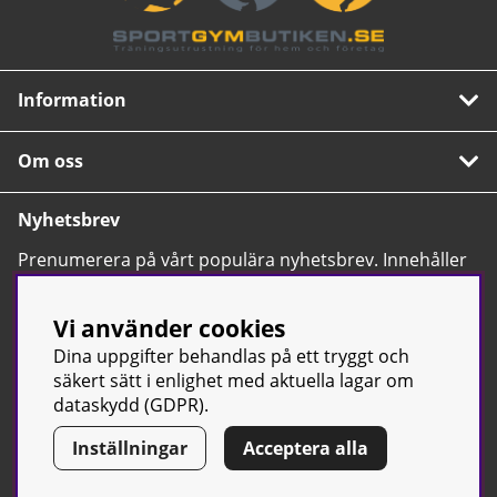
Information
Om oss
Nyhetsbrev
Prenumerera på vårt populära nyhetsbrev. Innehåller
tips, nyheter och våra allra bästa erbjudanden.
OK
Vi använder cookies
Dina uppgifter behandlas på ett tryggt och
säkert sätt i enlighet med aktuella lagar om
dataskydd (GDPR).
Inställningar
Acceptera alla
© Sport & Gym Butiken JTC AB |
Kontakta oss
| All rights reserved
| Org.nr: 556668-7058 | Tel: 0500-42 87 00