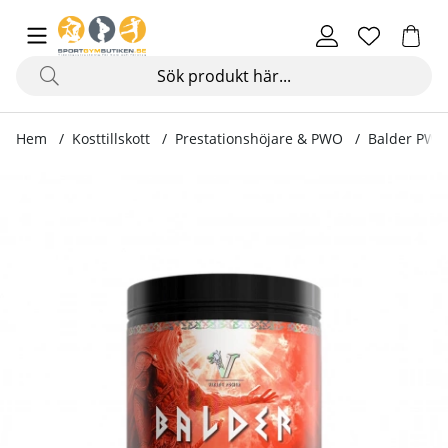
Hem
Kosttillskott
Prestationshöjare & PWO
Balder PWO,
Produktbilder Balder PWO, 600 g