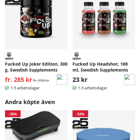
Fucked Up Joker Edition, 300
Fucked Up Headshot, 100
g, Swedish Supplements
ml, Swedish Supplements
fr. 285 kr
Ordinarie pris:
23 kr
fr. 358 kr
1-5 arbetsdagar
1-5 arbetsdagar
Andra köpte även
-35%
-52%