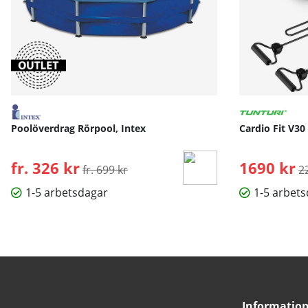
Poolöverdrag Rörpool, Intex
Cardio Fit V30
fr. 326 kr
Ordinarie pris:
1690 kr
O
fr. 699 kr
2
1-5 arbetsdagar
1-5 arbet
Informatio