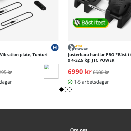
 Vibration plate, Tunturi
Justerbara hantlar PRO *Bäst i 
x 4-32.5 kg, JTC POWER
rdinarie pris:
6990 kr
Ordinarie pris:
295 kr
8980 kr
sdagar
1-5 arbetsdagar
n
Om oss