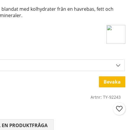
n blandat med kolhydrater från en havrebas, fett och
mineraler.
Bevaka
Artnr:
TY-92243
 0 AV 5 ANTAL BETYG 0
L EN PRODUKTFRÅGA