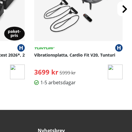
test 2026*, 2
Vibrationsplatta, Cardio Fit V20, Tunturi
3699 kr
Ordinarie pris:
5999 kr
1-5 arbetsdagar
Nyhetsbrev