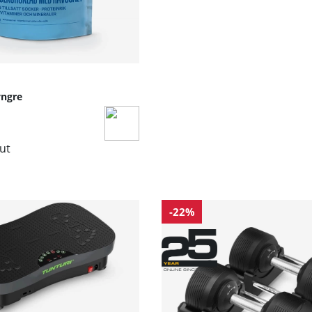
yngre
lut
-22%