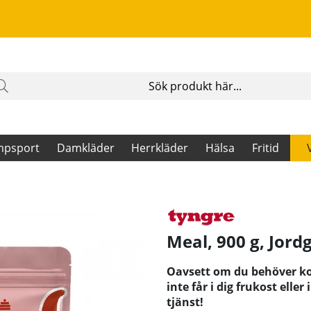
mpsport
Damkläder
Herrkläder
Hälsa
Fritid
Meal, 900 g, Jord
Oavsett om du behöver ko
inte får i dig frukost elle
tjänst!