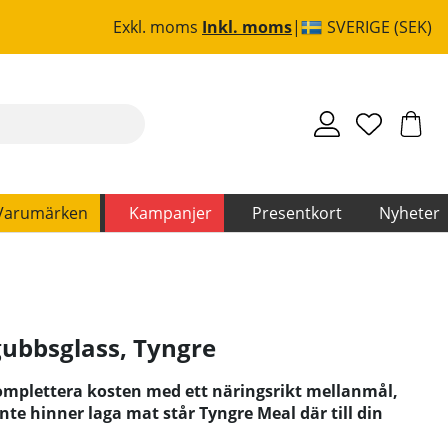
Exkl. moms
Inkl. moms
SVERIGE (SEK)
Varumärken
Kampanjer
Presentkort
Nyheter
gubbsglass
,
Tyngre
mplettera kosten med ett näringsrikt mellanmål,
r inte hinner laga mat står Tyngre Meal där till din