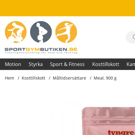
Motion
Styrka
Sport & Fitness
Kosttillskott
Ka
Hem
Kosttillskott
Måltidsersättare
Meal, 900 g
Produktbilder Meal, 900 g