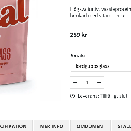
Högkvalitativt vassleprotei
berikad med vitaminer och 
259
kr
Smak:
Leverans:
Tillfälligt slut
CIFIKATION
MER INFO
OMDÖMEN
MEDELBETYG
STÄL