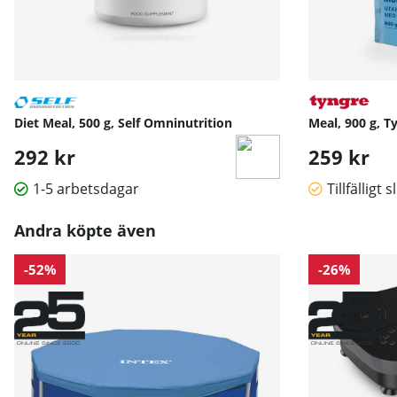
Diet Meal, 500 g, Self Omninutrition
Meal, 900 g, T
292 kr
259 kr
1-5 arbetsdagar
Tillfälligt s
Andra köpte även
-52%
-26%