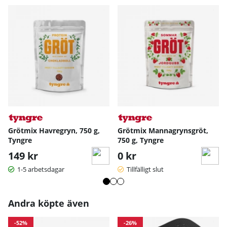
Grötmix Havregryn, 750 g,
Grötmix Mannagrynsgröt,
Tyngre
750 g, Tyngre
149 kr
0 kr
1-5 arbetsdagar
Tillfälligt slut
Andra köpte även
-52%
-26%