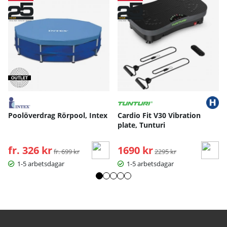
Poolöverdrag Rörpool, Intex
Cardio Fit V30 Vibration
plate, Tunturi
fr. 326 kr
Ordinarie pris:
1690 kr
Ordinarie pris:
fr. 699 kr
2295 kr
1-5 arbetsdagar
1-5 arbetsdagar