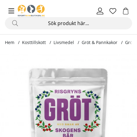
Hem
Kosttillskott
Livsmedel
Gröt & Pannkakor
Grötm
Produktbilder Grötmix Risgrynsgröt, 750 g