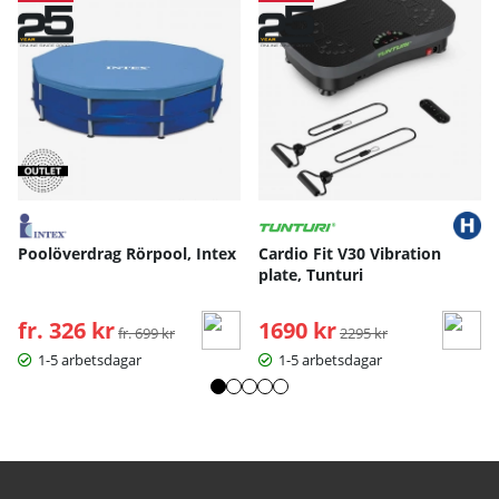
Poolöverdrag Rörpool, Intex
Cardio Fit V30 Vibration
plate, Tunturi
fr. 326 kr
Ordinarie pris:
1690 kr
Ordinarie pris:
fr. 699 kr
2295 kr
1-5 arbetsdagar
1-5 arbetsdagar