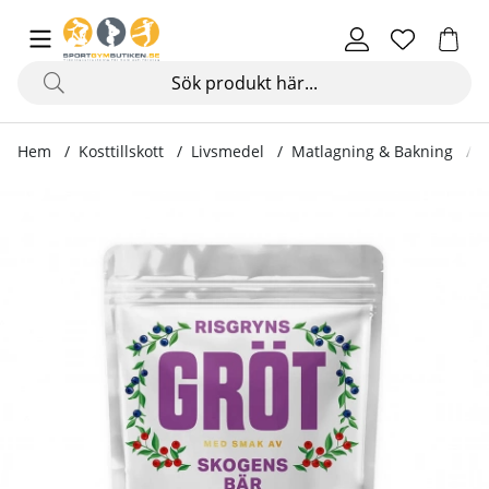
Hem
Kosttillskott
Livsmedel
Matlagning & Bakning
G
Produktbilder Grötmix Risgrynsgröt, 750 g