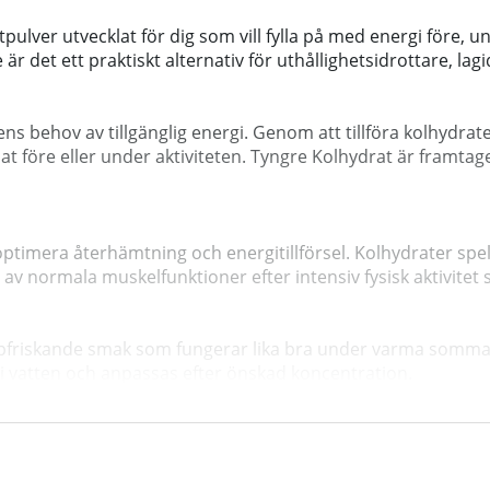
tpulver utvecklat för dig som vill fylla på med energi före,
r det ett praktiskt alternativ för uthållighetsidrottare, lagi
 behov av tillgänglig energi. Genom att tillföra kolhydrater i
före eller under aktiviteten. Tyngre Kolhydrat är framtagen
timera återhämtning och energitillförsel. Kolhydrater spela
t av normala muskelfunktioner efter intensiv fysisk aktivitet
uppfriskande smak som fungerar lika bra under varma somm
i vatten och anpassas efter önskad koncentration.
fit, lagsport eller styrketräning kan Tyngre Kolhydrat Hallo
och hjälper dig att planera ditt energiintag på ett bekvämt