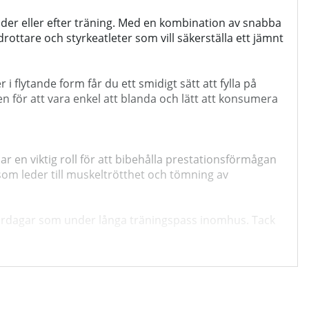
 under eller efter träning. Med en kombination av snabba
drottare och styrkeatleter som vill säkerställa ett jämnt
 flytande form får du ett smidigt sätt att fylla på
 för att vara enkel att blanda och lätt att konsumera
r en viktig roll för att bibehålla prestationsförmågan
 som leder till muskeltrötthet och tömning av
ardagar som under långa träningspass inomhus. Tack
n/Lime vara ett värdefullt komplement när
 sätt under hela träningsdagen.