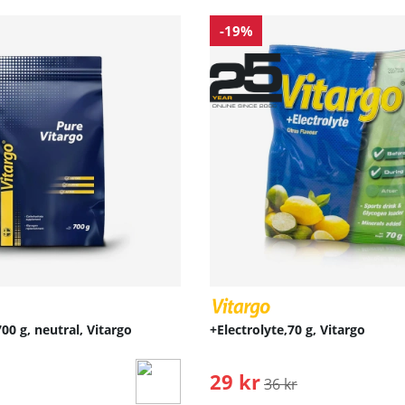
-19%
00 g, neutral, Vitargo
+Electrolyte,70 g, Vitargo
29 kr
Ordinarie pris:
36 kr