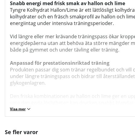
Snabb energi med frisk smak av hallon och lime
Tyngre Kolhydrat Hallon/Lime är ett lättlösligt kolhydra
kolhydrater och en fräsch smakprofil av hallon och lime ä
energiintag under intensiva träningsperioder.
Vid längre eller mer krävande träningspass ökar kroppens
energidepåerna utan att behöva äta större mängder mat 
både på gymmet och under tävling eller träning.
Anpassad för prestationsinriktad träning
Produkten passar dig som tränar regelbundet och vill op
under längre träningspass och bidrar till återställande
glykogenlagren.
Den friska kombinationen av hallon och lime ger en 
vare den goda lösligheten kan drycken snabbt blandas 
Visa mer
Ett smidigt komplement till din träningsrutin
Oavsett om du tränar kondition, cykling, löpning, cross
energibehovet är högt. Produkten är enkel att använda 
Se fler varor