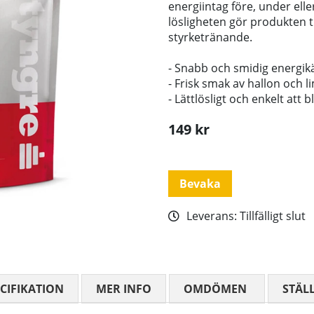
energiintag före, under ell
lösligheten gör produkten ti
styrketränande.
- Snabb och smidig energikä
- Frisk smak av hallon och l
- Lättlösligt och enkelt att 
149
kr
Bevaka
Leverans:
Tillfälligt slut
CIFIKATION
MER INFO
OMDÖMEN
MEDELBETYG
STÄL