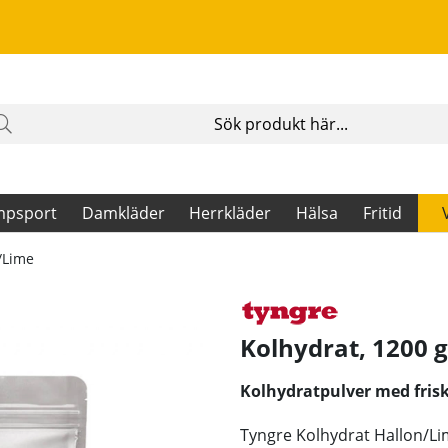
mpsport
Damkläder
Herrkläder
Hälsa
Fritid
n/Lime
Kolhydrat, 1200 
Kolhydratpulver med fris
Tyngre Kolhydrat Hallon/Lim