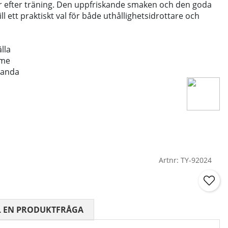
er efter träning. Den uppfriskande smaken och den goda
ll ett praktiskt val för både uthållighetsidrottare och
lla
ime
blanda
Artnr:
TY-92024
 0 AV 5 ANTAL BETYG 0
L EN PRODUKTFRÅGA