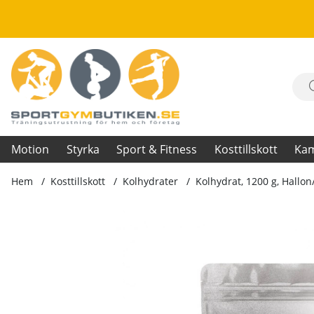
Motion
Styrka
Sport & Fitness
Kosttillskott
Ka
Hem
Kosttillskott
Kolhydrater
Kolhydrat, 1200 g, Hallo
Produktbilder Kolhydrat, 1200 g, Hallon/Lime