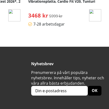
test 2026*, 2
Vibrationsplatta, Cardio Fit V20, Tunturi
3468 kr
Ordinarie pris:
5999 kr
7-28 arbetsdagar
Nyhetsbrev
Prenumerera på vårt populära
nyhetsbrev. Innehåller tips, nyheter och
våra allra bästa erbjudanden.
OK