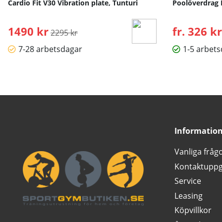
Cardio Fit V30 Vibration plate, Tunturi
Poolöverdrag 
1490 kr
Ordinarie pris:
fr. 326 kr
2295 kr
7-28 arbetsdagar
1-5 arbet
Informatio
Vanliga fråg
Kontaktuppg
Service
Leasing
Köpvillkor