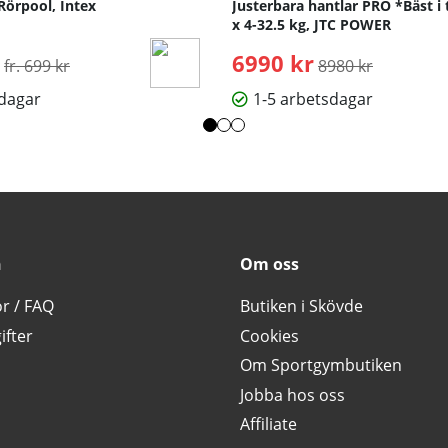
Rörpool, Intex
Justerbara hantlar PRO *Bäst i 
x 4-32.5 kg, JTC POWER
Ordinarie pris:
6990 kr
Ordinarie pris:
fr. 699 kr
8980 kr
sdagar
1-5 arbetsdagar
n
Om oss
or / FAQ
Butiken i Skövde
ifter
Cookies
Om Sportgymbutiken
Jobba hos oss
Affiliate