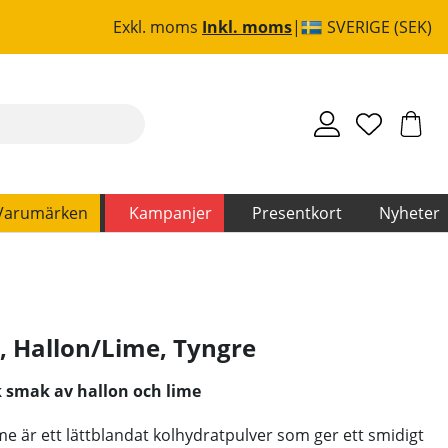
Exkl. moms
Inkl. moms
SVERIGE (SEK)
Varumärken
Kampanjer
Presentkort
Nyheter
g, Hallon/Lime
,
Tyngre
k smak av hallon och lime
e är ett lättblandat kolhydratpulver som ger ett smidigt