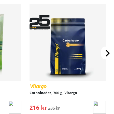
Carboloader, 700 g, Vitargo
216 kr
Ordinarie pris:
235 kr