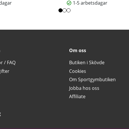
sdagar
1-5 arbetsdagar
n
Om oss
or / FAQ
Butiken i Skövde
ifter
Cookies
Om Sportgymbutiken
Jobba hos oss
Affiliate
g