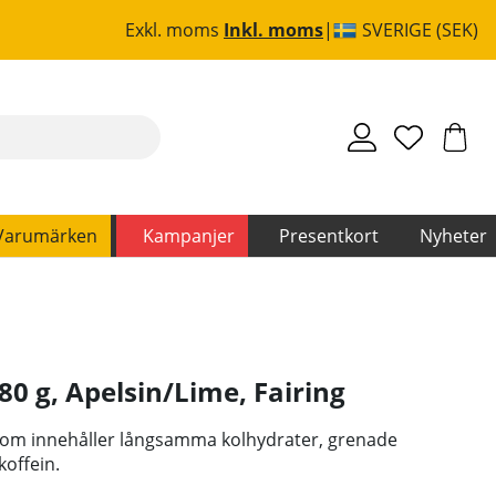
Exkl. moms
Inkl. moms
SVERIGE (SEK)
Varumärken
Kampanjer
Presentkort
Nyheter
80 g, Apelsin/Lime
,
Fairing
 som innehåller långsamma kolhydrater, grenade
koffein.