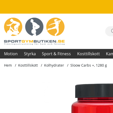
Motion
Styrka
Sport & Fitness
Kosttillskott
Ka
Hem
Kosttillskott
Kolhydrater
Sloow Carbs +, 1280 g
Produktbilder Sloow Carbs +, 1280 g