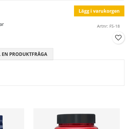
Lägg i varukorgen
ar
Artnr:
FS-18
 0 AV 5 ANTAL BETYG 0
L EN PRODUKTFRÅGA