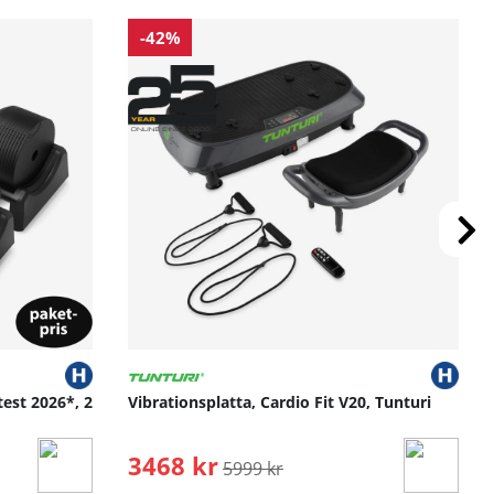
-42%
test 2026*, 2
Vibrationsplatta, Cardio Fit V20, Tunturi
3468 kr
Ordinarie pris:
5999 kr