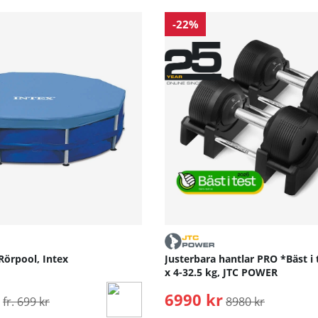
-22%
Rörpool, Intex
Justerbara hantlar PRO *Bäst i 
x 4-32.5 kg, JTC POWER
Ordinarie pris:
6990 kr
Ordinarie pris:
fr. 699 kr
8980 kr