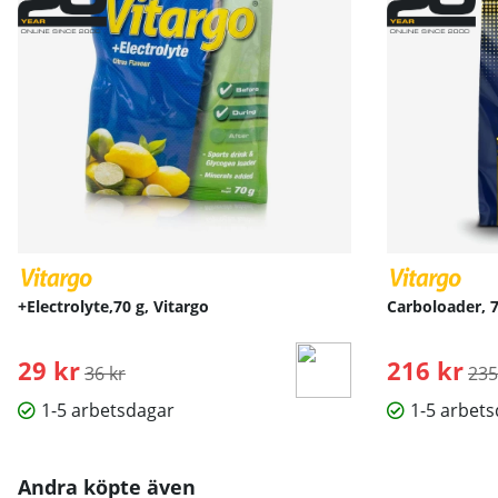
+Electrolyte,70 g, Vitargo
Carboloader, 7
29 kr
Ordinarie pris:
216 kr
Ord
36 kr
235
1-5 arbetsdagar
1-5 arbet
Andra köpte även