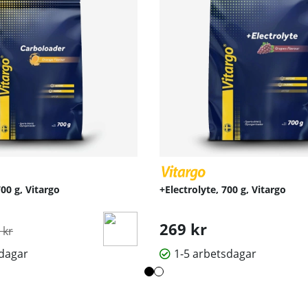
00 g, Vitargo
+Electrolyte, 700 g, Vitargo
inarie pris:
269 kr
 kr
sdagar
1-5 arbetsdagar