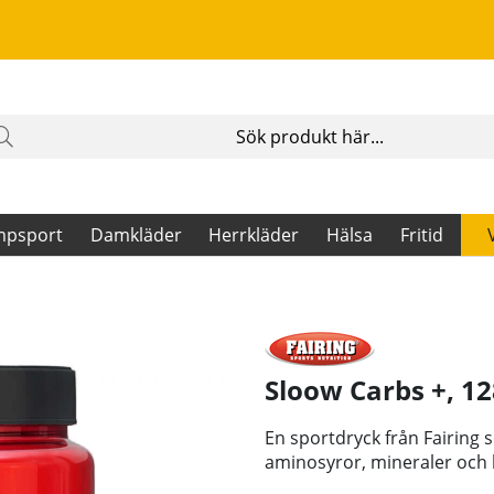
mpsport
Damkläder
Herrkläder
Hälsa
Fritid
Sloow Carbs +, 12
En sportdryck från Fairing
aminosyror, mineraler och 