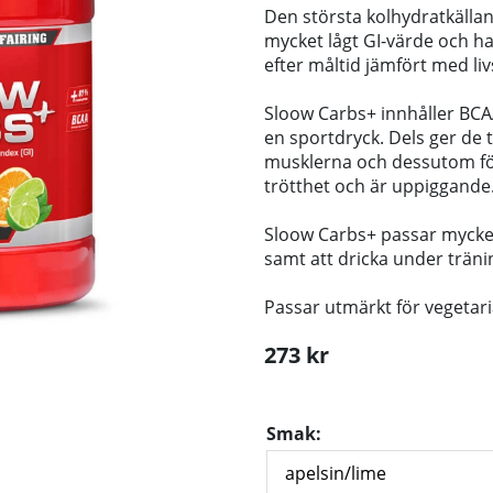
Den största kolhydratkällan
mycket lågt GI-värde och har
efter måltid jämfört med li
Sloow Carbs+ innhåller BCAA
en sportdryck. Dels ger de t
musklerna och dessutom för
trötthet och är uppiggande
Sloow Carbs+ passar mycket
samt att dricka under tränin
Passar utmärkt för vegetar
273
kr
Smak: