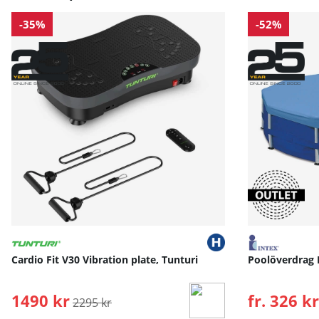
-35%
-52%
Cardio Fit V30 Vibration plate, Tunturi
Poolöverdrag 
1490 kr
Ordinarie pris:
fr. 326 kr
2295 kr