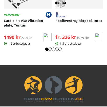
Cardio Fit V30 Vibration
Poolöverdrag Rörpool, Intex
plate, Tunturi
1490 kr
Ordinarie pris:
fr. 326 kr
Ordinarie pris:
2295 kr
fr. 699 kr
1-5 arbetsdagar
1-5 arbetsdagar