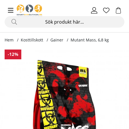
Hem
Kosttillskott
Gainer
Mutant Mass, 6,8 kg
Produktbilder Mutant Mass, 6,8 kg
-12%