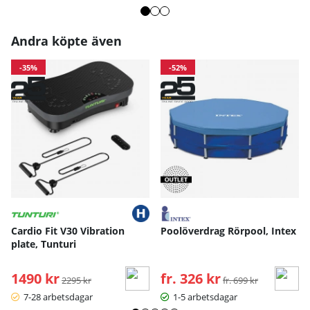
Andra köpte även
-35%
-52%
Cardio Fit V30 Vibration
Poolöverdrag Rörpool, Intex
plate, Tunturi
1490 kr
Ordinarie pris:
fr. 326 kr
Ordinarie pris:
2295 kr
fr. 699 kr
7-28 arbetsdagar
1-5 arbetsdagar